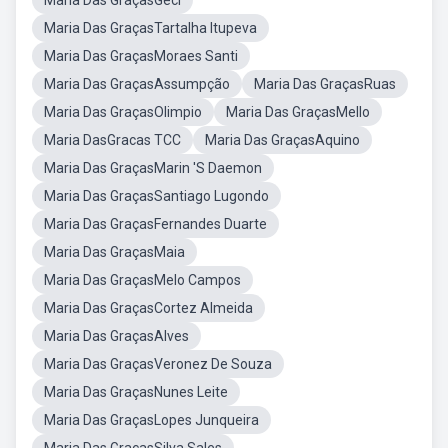
Maria Das GraçasGeci
Maria Das GraçasTartalha Itupeva
Maria Das GraçasMoraes Santi
Maria Das GraçasAssumpção
Maria Das GraçasRuas
Maria Das GraçasOlimpio
Maria Das GraçasMello
Maria DasGracas TCC
Maria Das GraçasAquino
Maria Das GraçasMarin 'S Daemon
Maria Das GraçasSantiago Lugondo
Maria Das GraçasFernandes Duarte
Maria Das GraçasMaia
Maria Das GraçasMelo Campos
Maria Das GraçasCortez Almeida
Maria Das GraçasAlves
Maria Das GraçasVeronez De Souza
Maria Das GraçasNunes Leite
Maria Das GraçasLopes Junqueira