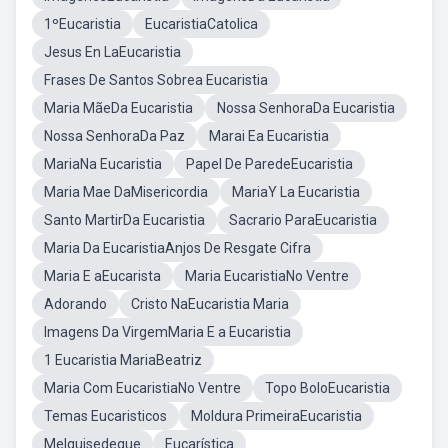
1ºEucaristia
EucaristiaCatolica
Jesus En LaEucaristia
Frases De Santos Sobrea Eucaristia
Maria MãeDa Eucaristia
Nossa SenhoraDa Eucaristia
Nossa SenhoraDa Paz
Marai Ea Eucaristia
MariaNa Eucaristia
Papel De ParedeEucaristia
Maria Mae DaMisericordia
MariaY La Eucaristia
Santo MartirDa Eucaristia
Sacrario ParaEucaristia
Maria Da EucaristiaAnjos De Resgate Cifra
Maria E aEucarista
Maria EucaristiaNo Ventre
Adorando
Cristo NaEucaristia Maria
Imagens Da VirgemMaria E a Eucaristia
1 Eucaristia MariaBeatriz
Maria Com EucaristiaNo Ventre
Topo BoloEucaristia
Temas Eucaristicos
Moldura PrimeiraEucaristia
Melquisedeque
Eucarística