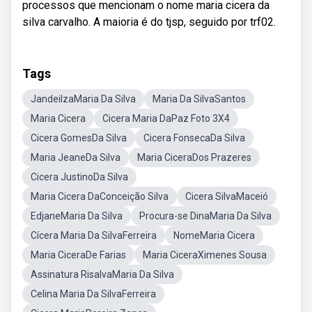
processos que mencionam o nome maria cicera da
silva carvalho. A maioria é do tjsp, seguido por trf02.
Tags
JandeilzaMaria Da Silva
Maria Da SilvaSantos
Maria Cicera
Cicera Maria DaPaz Foto 3X4
Cicera GomesDa Silva
Cicera FonsecaDa Silva
Maria JeaneDa Silva
Maria CiceraDos Prazeres
Cicera JustinoDa Silva
Maria Cicera DaConceição Silva
Cicera SilvaMaceió
EdjaneMaria Da Silva
Procura-se DinaMaria Da Silva
Cícera Maria Da SilvaFerreira
NomeMaria Cicera
Maria CiceraDe Farias
Maria CiceraXimenes Sousa
Assinatura RisalvaMaria Da Silva
Celina Maria Da SilvaFerreira