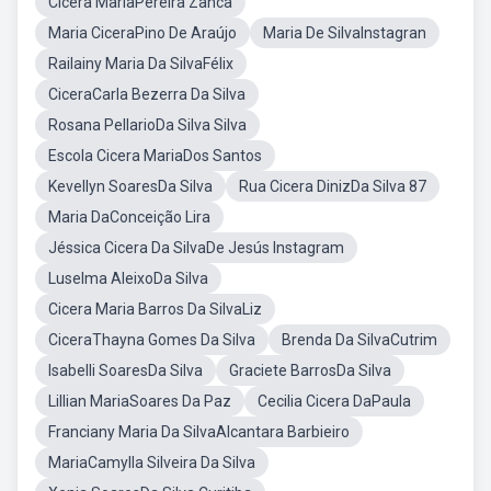
Cicera MariaPereira Zanca
Maria CiceraPino De Araújo
Maria De SilvaInstagran
Railainy Maria Da SilvaFélix
CiceraCarla Bezerra Da Silva
Rosana PellarioDa Silva Silva
Escola Cicera MariaDos Santos
Kevellyn SoaresDa Silva
Rua Cicera DinizDa Silva 87
Maria DaConceição Lira
Jéssica Cicera Da SilvaDe Jesús Instagram
Luselma AleixoDa Silva
Cicera Maria Barros Da SilvaLiz
CiceraThayna Gomes Da Silva
Brenda Da SilvaCutrim
Isabelli SoaresDa Silva
Graciete BarrosDa Silva
Lillian MariaSoares Da Paz
Cecilia Cicera DaPaula
Franciany Maria Da SilvaAlcantara Barbieiro
MariaCamylla Silveira Da Silva