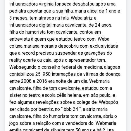
influenciadora virginia fonseca desabafou após uma
pediatra apontar que a sua filha, maria alice, de 1 ano e
3 meses, tem atrasos na fala. Weba atriz e
influenciadora digital maria cavalcante, de 24 anos,
filha do humorista tom cavalcante, contou em
entrevista à quem que estudou teatro com. Weba
coluna mariana moraais descobriu com exclusividade
que a record precisou suspender as gravações do
reality acerte ou caia, após o apresentador tom.
Websegundo o conselho federal de medicina, alagoas
contabilizou 25. 950 internações de vítimas da doença
entre 2008 e 2016 era noite de um dia. Webmaria
cavalcante, filha de tom cavalcante, estudou com a
sister no teatro escola célia helena, em são paulo, e
fez algumas revelações sobre a colega de. Webapós
ser citada por beatriz, no “ bbb 24 “, a atriz maria
cavalcante, filha do humorista tom cavalcante, abriu o
jogo sobre a relação com a vendedora do. Webmaria
emília cavalcanti da silveira tem 58 anos e há 2 luta