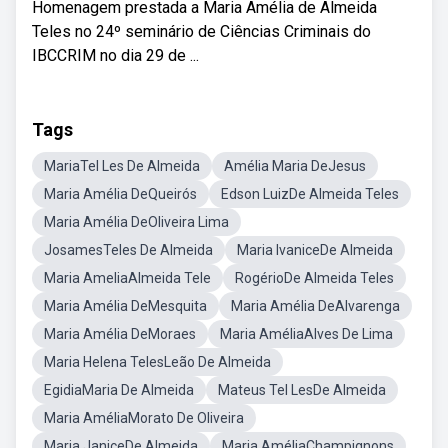
Homenagem prestada a Maria Amélia de Almeida
Teles no 24º seminário de Ciências Criminais do
IBCCRIM no dia 29 de ...
Tags
MariaTel Les De Almeida
Amélia Maria DeJesus
Maria Amélia DeQueirós
Edson LuizDe Almeida Teles
Maria Amélia DeOliveira Lima
JosamesTeles De Almeida
Maria IvaniceDe Almeida
Maria AmeliaAlmeida Tele
RogérioDe Almeida Teles
Maria Amélia DeMesquita
Maria Amélia DeAlvarenga
Maria Amélia DeMoraes
Maria AméliaAlves De Lima
Maria Helena TelesLeão De Almeida
EgidiaMaria De Almeida
Mateus Tel LesDe Almeida
Maria AméliaMorato De Oliveira
Maria JaniceDe Almeida
Maria AméliaChampignons