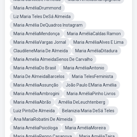
Maria AméliaDrummond
Liz Maria Teles DeSá Almeida
Maria Amélia DeQuadros Instagram
Maria AméliaMendonça
Maria AméliaCaldas Ramon
Maria AméliaVargas Jornal
Maria AméliaAlves E Lima
ClaudileneMaria De Almeida
Maria AméliaDitadura
Maria Amelia AlmeidaSenos De Carvalho
Maria AméliaDo Brasil
Maria AméliaAntonio
Maria De AlmeidaBarcelos
Maria TelesFeminista
Maria AméliaAssunção
João Paulo EMaria Amélia
Maria AméliaAmbrogini
Maria AméliaPinho Livros
Maria AméliaAbrão
Amélia DeLeuchtenberg
Luiz PintoDe Almeida
Belanizia Maria DeSá Teles
Ana MariaRobatini De Almeida
Maria AméliaPsicóloga
Maria AméliaMoreira
Maria AméliaRenno Casanova
Maria AméliaTajra