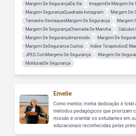
Margem De SegurançaDa Via
ImagemDe Margem De 
Margem SegurançaQuadrada Instagram
Margem De 
Tamanho DestaquesMargem De Segurança
Margem S
Margem De SegurançaChamada De Mancha
Calculos
Margem De SegurançaImpressão
Margem De Seguranç
Margem DeSeguranca Custos
Indice TerapeuticoE M
JPEG ComMargens De Segurança
Margem De Seguran
MoldurasDe Segurança
Emelie
Como mentor, minha dedicação é total
métodos pedagógicos que priorizam co
missão é orientar os estudantes em su
educacionais reconhecidas pelas princ