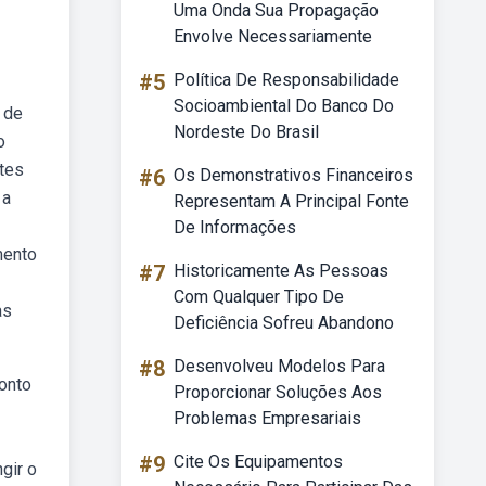
Uma Onda Sua Propagação
Envolve Necessariamente
#5
Política De Responsabilidade
Socioambiental Do Banco Do
 de
Nordeste Do Brasil
o
tes
#6
Os Demonstrativos Financeiros
 a
Representam A Principal Fonte
De Informações
mento
#7
Historicamente As Pessoas
Com Qualquer Tipo De
as
Deficiência Sofreu Abandono
#8
Desenvolveu Modelos Para
onto
Proporcionar Soluções Aos
Problemas Empresariais
#9
Cite Os Equipamentos
gir o