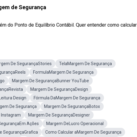
gem de Segurança
do Ponto de Equilíbrio Contábil. Quer entender como calcular a
rgem De SegurançaStories
TelaMargem De Segurança
gurançaReels
FormulaMargem De Segurança
go
Margem De SegurançaBunner YouTube
ançaRevista
Margem De SegurançaDesign
eitura Design
Fórmula DaMargem De Segurança
rgem De Segurança
Margem De SegurançaBotox
 Instagram
Margem De SegurançaDesigner
SegurançaEm Ações
Margem DeLucro Operacional
 SegurançaGrafica
Como Calcular aMargem De Segurança