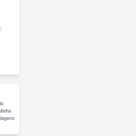
do
Minha
rdagens