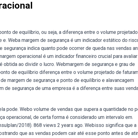
acional
to de equilíbrio, ou seja, a diferença entre o volume projetado
de e. Weba margem de segurança é um indicador estático do risc
e segurança indica quanto pode ocorrer de queda nas vendas an
gem operacional é um indicador financeiro crucial para avaliar
é obtida ao dividir o lucro. Webmargem de segurança e grau de
onto de equilíbrio diferença entre o volume projetado de fatura
o de margem de segurança e ponto de equilíbrio e alavancagem
gem de segurança de uma empresa é a diferença entre suas vend
ela pode. Webo volume de vendas que supera a quantidade no p
 operacional, de certa forma é considerado um intervalo em.
sulplan/2018). 868 views 2 years ago. Webisso significa que a
trando que as vendas podem cair até esse ponto antes de atin