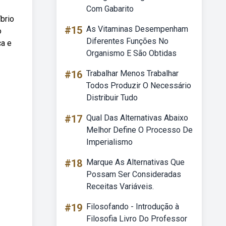
Com Gabarito
brio
#15
As Vitaminas Desempenham
o
Diferentes Funções No
ça e
Organismo E São Obtidas
#16
Trabalhar Menos Trabalhar
Todos Produzir O Necessário
Distribuir Tudo
#17
Qual Das Alternativas Abaixo
Melhor Define O Processo De
Imperialismo
#18
Marque As Alternativas Que
Possam Ser Consideradas
Receitas Variáveis.
#19
Filosofando - Introdução à
Filosofia Livro Do Professor