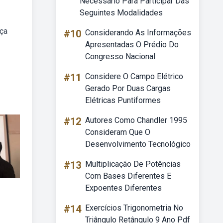
Necessário Para Participar Das
Seguintes Modalidades
nça
#10
Considerando As Informações
Apresentadas O Prédio Do
Congresso Nacional
#11
Considere O Campo Elétrico
Gerado Por Duas Cargas
Elétricas Puntiformes
#12
Autores Como Chandler 1995
Consideram Que O
Desenvolvimento Tecnológico
#13
Multiplicação De Potências
Com Bases Diferentes E
Expoentes Diferentes
#14
Exercícios Trigonometria No
Triângulo Retângulo 9 Ano Pdf