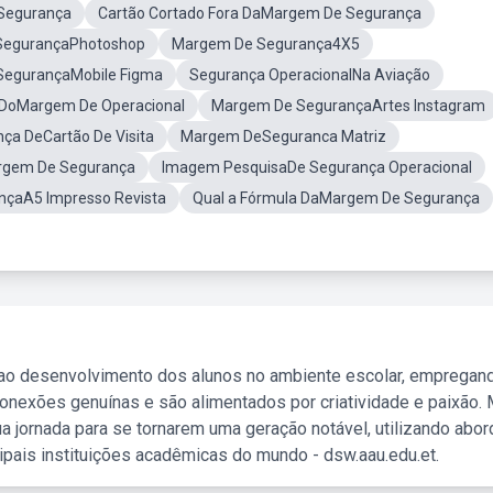
Segurança
Cartão Cortado Fora DaMargem De Segurança
SegurançaPhotoshop
Margem De Segurança4X5
egurançaMobile Figma
Segurança OperacionalNa Aviação
 DoMargem De Operacional
Margem De SegurançaArtes Instagram
a DeCartão De Visita
Margem DeSeguranca Matriz
argem De Segurança
Imagem PesquisaDe Segurança Operacional
çaA5 Impresso Revista
Qual a Fórmula DaMargem De Segurança
 ao desenvolvimento dos alunos no ambiente escolar, empregan
nexões genuínas e são alimentados por criatividade e paixão. 
a jornada para se tornarem uma geração notável, utilizando abo
ipais instituições acadêmicas do mundo - dsw.aau.edu.et.