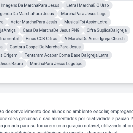
Imagens Da MarchaPara Jesus
Letra I MarchaE O Urso
genda Da MarchaPara Jesus
MarchaPara Jesus Logo
ra
Vetor MarchaPara Jesús
Musical Foi AssimLetra
ejaAntigs
Casa Da MarchaDe Jesus PNG
Cifra SúplicaDa Igreja
strumental
Hinos CCB Cifras
A MarchaDo Amor Igreja Church
za
Cantora Gospel Da MarchaPara Jesus
us Origem
Tentaram Acabar Coma Base Da Igreja Letra
Jesus Bauru
MarchaPara Jesus Logotipo
 ao desenvolvimento dos alunos no ambiente escolar, empregan
nexões genuínas e são alimentados por criatividade e paixão. 
a jornada para se tornarem uma geração notável, utilizando abo
ipais instituições acadêmicas do mundo - dsw.aau.edu.et.