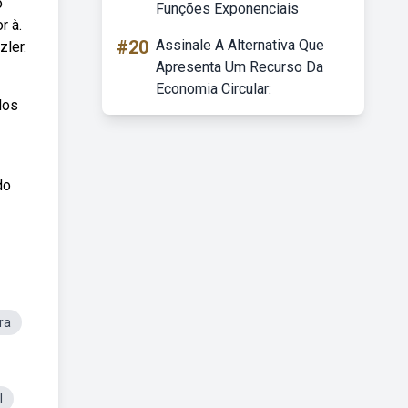
o
Funções Exponenciais
r à.
#20
Assinale A Alternativa Que
zler.
Apresenta Um Recurso Da
Economia Circular:
dos
do
ra
l