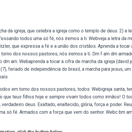
 da igreja, que celebra a igreja como o templo de deus. 2) a le
essando todos uma só fé, nós iremos a ti. Webveja a letra da m
tzler, que expressa a fé e a união dos cristãos. Aprenda a tocar 
torno dos nossos pastores, nós iremos a ti. Dm f am dm arma
 dm am. Webaprenda a tocar a cifra de marcha da igreja (david ju
7), feriado de independência do brasil, a marcha para jesus, um
país.
unidos em torno dos nossos pastores, todos: Webigreja santa, t
stãos que teus filhos hoje e sempre vivam todos como irmãos! O to
 verdadeiro deus. Exaltado, enaltecido, glória, força e poder. Re
ma só fé. Armados com a força que vem do senhor. Webc bm am
mation, click the button below.