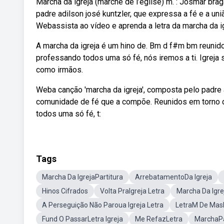
Marcha da igreja (marche de l’eglise) m. : Josmar bra
padre adilson josé kuntzler, que expressa a fé e a uni
Webassista ao vídeo e aprenda a letra da marcha da ig
A marcha da igreja é um hino de. Bm d f#m bm reunid
professando todos uma só fé, nós iremos a ti. Igreja 
como irmãos.
Weba canção 'marcha da igreja', composta pelo padre ad
comunidade de fé que a compõe. Reunidos em torno d
todos uma só fé, t:
Tags
Marcha Da IgrejaPartitura
ArrebatamentoDa Igreja
Hinos Cifrados
Volta PraIgreja Letra
Marcha Da Igre
A Perseguição Não Paroua Igreja Letra
LetraM De Mas
Fund O PassarLetra Igreja
Me RefazLetra
MarchaPa