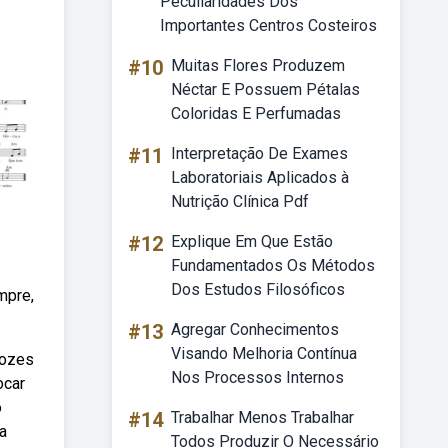
Peculiaridades Dos
Importantes Centros Costeiros
#10
Muitas Flores Produzem
Néctar E Possuem Pétalas
Coloridas E Perfumadas
#11
Interpretação De Exames
Laboratoriais Aplicados à
Nutrição Clínica Pdf
#12
Explique Em Que Estão
Fundamentados Os Métodos
Dos Estudos Filosóficos
empre,
#13
Agregar Conhecimentos
Visando Melhoria Contínua
vozes
Nos Processos Internos
ocar
o
#14
Trabalhar Menos Trabalhar
a
Todos Produzir O Necessário