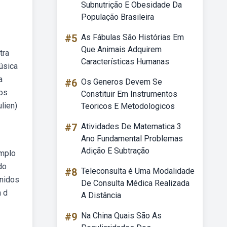
Subnutrição E Obesidade Da
População Brasileira
#5
As Fábulas São Histórias Em
Que Animais Adquirem
tra
Características Humanas
úsica
a
#6
Os Generos Devem Se
dos
Constituir Em Instrumentos
lien)
Teoricos E Metodologicos
#7
Atividades De Matematica 3
Ano Fundamental Problemas
Adição E Subtração
emplo
do
#8
Teleconsulta é Uma Modalidade
unidos
De Consulta Médica Realizada
 d
A Distância
#9
Na China Quais São As