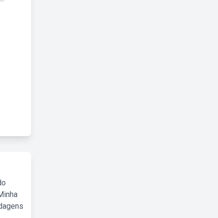
do
Minha
rdagens