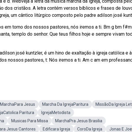
ga e d. Webveja a letra da música marcha da igreja, composta pel
ão dos cristãos. A letra contém versos bíblicos e frases de louvo
reja, um cântico litúrgico composto pelo padre adilson josé kunt
os em torno dos nossos pastores, nós iremos a ti. Bm g bm f#m
santa, templo do senhor. Que teus filhos hoje e sempre vivam to
ilson josé kuntzler, é um hino de exaltação à igreja católica e à
os nossos pastores, t: Nós iremos a ti. Am c am em professan
MarchaPara Jesus
Marcha Da IgrejaParitura
MissãoDa Igreja Let
jaCatolica Paritura
IgrejaMetodista
ha
Musicas Para Missa
MarchaPra Jesus Brasilia
ra Jesus Cantores
Edificara Igreja
CoroDa Igreja
Jonas E Joe