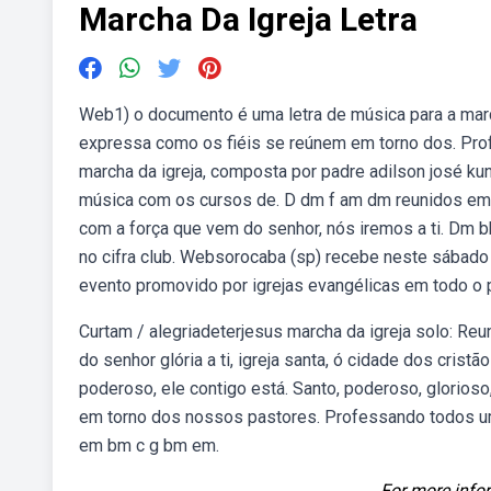
Marcha Da Igreja Letra
Web1) o documento é uma letra de música para a marcha
expressa como os fiéis se reúnem em torno dos. Prof
marcha da igreja, composta por padre adilson josé kun
música com os cursos de. D dm f am dm reunidos em 
com a força que vem do senhor, nós iremos a ti. Dm bb
no cifra club. Websorocaba (sp) recebe neste sábado (
evento promovido por igrejas evangélicas em todo o 
Curtam / alegriadeterjesus marcha da igreja solo: Re
do senhor glória a ti, igreja santa, ó cidade dos cri
poderoso, ele contigo está. Santo, poderoso, glorioso,
em torno dos nossos pastores. Professando todos u
em bm c g bm em.
For more infor