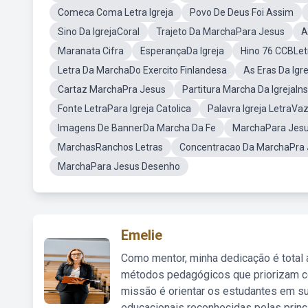
Comeca Coma Letra Igreja
Povo De Deus Foi Assim
Sino Da IgrejaCoral
Trajeto Da MarchaPara Jesus
A
Maranata Cifra
EsperançaDa Igreja
Hino 76 CCBLet
Letra Da MarchaDo Exercito Finlandesa
As Eras Da Igr
Cartaz MarchaPra Jesus
Partitura Marcha Da IgrejaIn
Fonte LetraPara Igreja Catolica
Palavra Igreja LetraVa
Imagens De BannerDa Marcha Da Fe
MarchaPara Jes
MarchasRanchos Letras
Concentracao Da MarchaPra 
MarchaPara Jesus Desenho
Emelie
Como mentor, minha dedicação é total
métodos pedagógicos que priorizam co
missão é orientar os estudantes em su
educacionais reconhecidas pelas princ