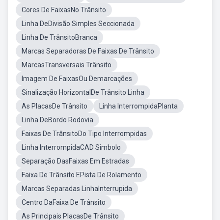
Cores De FaixasNo Trânsito
Linha DeDivisão Simples Seccionada
Linha De TrânsitoBranca
Marcas Separadoras De Faixas De Trânsito
MarcasTransversais Trânsito
Imagem De FaixasOu Demarcações
Sinalização HorizontalDe Trânsito Linha
As PlacasDe Trânsito
Linha InterrompidaPlanta
Linha DeBordo Rodovia
Faixas De TrânsitoDo Tipo Interrompidas
Linha InterrompidaCAD Simbolo
Separação DasFaixas Em Estradas
Faixa De Trânsito EPista De Rolamento
Marcas Separadas LinhaInterrupida
Centro DaFaixa De Trânsito
As Principais PlacasDe Trânsito