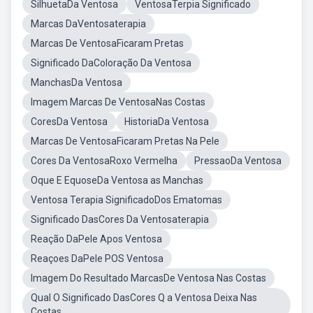
SilhuetaDa Ventosa
VentosaTerpia Significado
Marcas DaVentosaterapia
Marcas De VentosaFicaram Pretas
Significado DaColoração Da Ventosa
ManchasDa Ventosa
Imagem Marcas De VentosaNas Costas
CoresDa Ventosa
HistoriaDa Ventosa
Marcas De VentosaFicaram Pretas Na Pele
Cores Da VentosaRoxo Vermelha
PressaoDa Ventosa
Oque E EquoseDa Ventosa as Manchas
Ventosa Terapia SignificadoDos Ematomas
Significado DasCores Da Ventosaterapia
Reação DaPele Apos Ventosa
Reaçoes DaPele POS Ventosa
Imagem Do Resultado MarcasDe Ventosa Nas Costas
Qual O Significado DasCores Q a Ventosa Deixa Nas
Costas