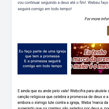
vou continuar seguindo a deus até o fim!. Webeu faç
seguirá comigo em todo tempo!
For more infor
E ainda que eu ande pelo vale! Webcifra para ukule
canção religiosa que celebra a promessa de deus e a 
embora o inimigo lute contra a igreja,. Weba 'marca d
sugerindo que os crentes são selados por deus e, por