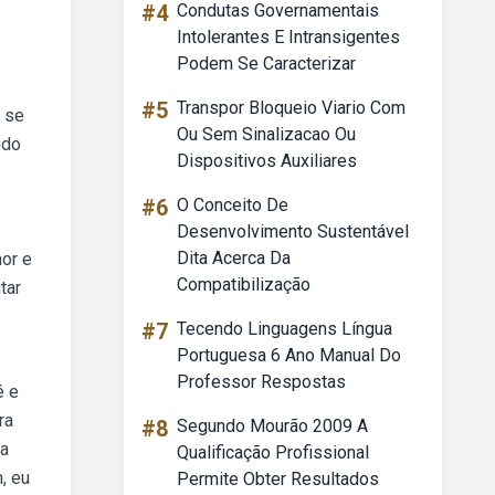
#4
Condutas Governamentais
Intolerantes E Intransigentes
Podem Se Caracterizar
#5
Transpor Bloqueio Viario Com
o se
Ou Sem Sinalizacao Ou
ndo
Dispositivos Auxiliares
#6
O Conceito De
Desenvolvimento Sustentável
Dita Acerca Da
or e
Compatibilização
tar
#7
Tecendo Linguagens Língua
Portuguesa 6 Ano Manual Do
Professor Respostas
é e
ra
#8
Segundo Mourão 2009 A
ca
Qualificação Profissional
, eu
Permite Obter Resultados