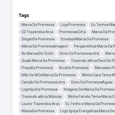
Tags
Marca Da Promessa
LogoPromessa
Eu Tenhoa Ma
CD Trazendoa Arca
PromessasCifra
Marca Da Pro
SloganDa Promessa
EnvelopeMarca Da Promessa
Marca Da PromessaImagem
Pergaminhoa Marca Da 
As MarcasDe Cristo
Dono Da PromessaLetra
Marca
Quala Marca Da Promessa
Trazendo aArca Deus De 
PraçaDa Promessa
ArcoDa Promessa
Marcados P
Mão De M DeMarca Da Promessa
Minha Casa Tema M
Canção Da PromessaLetra
Dono Da PromessaAguiar
LogotipoDa Promessa
Imagens Da Marca Da Promess
Trazendo aArca Músicas
Minha Familia Tema Marca 
Louvor Trazendoa Arca
Eu Tenho a Marca Da Promes
MassaDa Promessa
Logo Igreja Evangelicaa Marca D