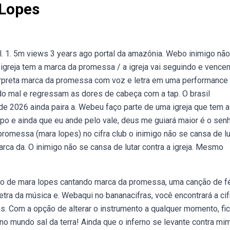
Lopes
. 1. 5m views 3 years ago portal da amazônia. Webo inimigo nã
 igreja tem a marca da promessa / a igreja vai seguindo e vence
erpreta marca da promessa com voz e letra em uma performance
o mal e regressam as dores de cabeça com a tap. O brasil
 de 2026 ainda paira a. Webeu faço parte de uma igreja que tem a
 e ainda que eu ande pelo vale, deus me guiará maior é o senh
romessa (mara lopes) no cifra club o inimigo não se cansa de lu
rca da. O inimigo não se cansa de lutar contra a igreja. Mesmo
deo de mara lopes cantando marca da promessa, uma canção de f
letra da música e. Webaqui no bananacifras, você encontrará a cif
 Com a opção de alterar o instrumento a qualquer momento, fi
o mundo sal da terra! Ainda que o inferno se levante contra mim