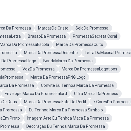
rca Da Promessa
MarcasDe Cristo
SeloDa Promessa
messaLetra
BrasaoDa Promessa
PromessaSecreta Coral
Marca Da PromessaEscola
Marca Da PromessaCulto
Promessa
Marca Da PromessaDesenho
Letra DaMusical Promes
 Da PromessaLlogo
BandaMarca Da Promessa
Promessa
VozDa Promessa
Marca Da PromessaLogotipos
elaPromessa
Marca Da PromessaPNG Logo
arca Da Promessa
Convite Eu Tenhoa Marca Da Promessa
Envelope Marca Da PromessaIurd
Cifra Marca DaPromess
aDe Deus
Marca Da PromessaFoto De Perfil
7 CoresDa Promess
Da Promessa
Eu Tenhoa Marca Da Promessa Simbolo
saEm Preto
Imagem Arte Eu Tenhoa Maca Da Promessa
a Promessa
Decoraçao Eu Tenhoa Marca Da Promessa