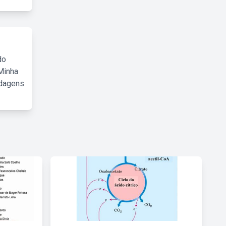
do
Minha
rdagens