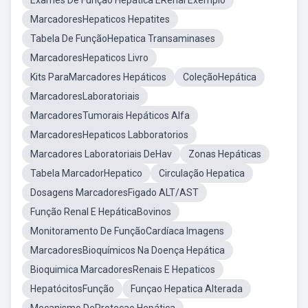
Exames De Função Hepática ERenal Exemplo
MarcadoresHepaticos Hepatites
Tabela De FunçãoHepatica Transaminases
MarcadoresHepaticos Livro
Kits ParaMarcadores Hepáticos
ColeçãoHepática
MarcadoresLaboratoriais
MarcadoresTumorais Hepáticos Alfa
MarcadoresHepaticos Labboratorios
Marcadores Laboratoriais DeHav
Zonas Hepáticas
Tabela MarcadorHepatico
Circulação Hepatica
Dosagens MarcadoresFigado ALT/AST
Função Renal E HepáticaBovinos
Monitoramento De FunçãoCardíaca Imagens
MarcadoresBioquímicos Na Doença Hepática
Bioquimica MarcadoresRenais E Hepaticos
HepatócitosFunção
Funçao Hepatica Alterada