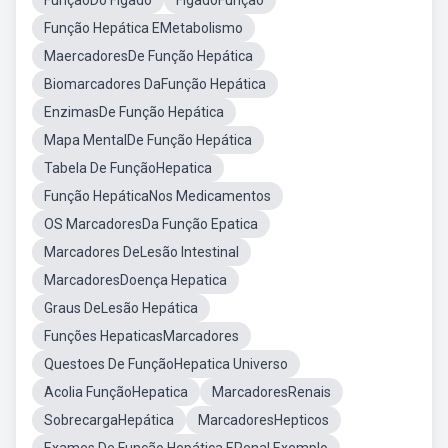
FunçãoDo Figado
FígadoFunção
Função Hepática EMetabolismo
MaercadoresDe Função Hepática
Biomarcadores DaFunção Hepática
EnzimasDe Função Hepática
Mapa MentalDe Função Hepática
Tabela De FunçãoHepatica
Função HepáticaNos Medicamentos
OS MarcadoresDa Função Epatica
Marcadores DeLesão Intestinal
MarcadoresDoença Hepatica
Graus DeLesão Hepática
Funções HepaticasMarcadores
Questoes De FunçãoHepatica Universo
Acolia FunçãoHepatica
MarcadoresRenais
SobrecargaHepática
MarcadoresHepticos