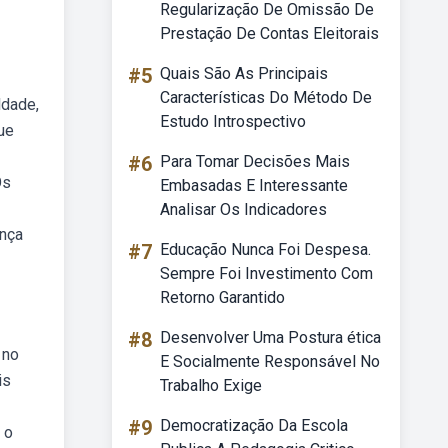
Regularização De Omissão De
Prestação De Contas Eleitorais
#5
Quais São As Principais
Características Do Método De
ldade,
Estudo Introspectivo
ue
#6
Para Tomar Decisões Mais
Os
Embasadas E Interessante
Analisar Os Indicadores
ança
#7
Educação Nunca Foi Despesa.
Sempre Foi Investimento Com
Retorno Garantido
#8
Desenvolver Uma Postura ética
 no
E Socialmente Responsável No
is
Trabalho Exige
#9
Democratização Da Escola
 o