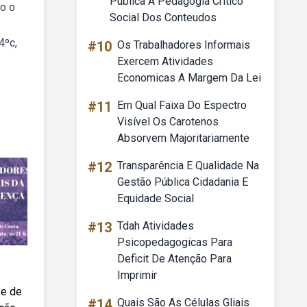
Publica A Pedagogia Critico
to o
Social Dos Conteudos
4ºc,
#10
Os Trabalhadores Informais
Exercem Atividades
Economicas A Margem Da Lei
#11
Em Qual Faixa Do Espectro
Visível Os Carotenos
Absorvem Majoritariamente
#12
Transparência E Qualidade Na
Gestão Pública Cidadania E
Equidade Social
#13
Tdah Atividades
Psicopedagogicas Para
Deficit De Atenção Para
Imprimir
 e de
#14
Quais São As Células Gliais