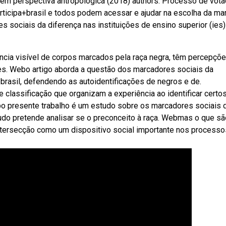
e em perspectiva antropológica (2018) authors: Processo de vot
articipa+brasil e todos podem acessar e ajudar na escolha da ma
 sociais da diferença nas instituições de ensino superior (ies)
ncia visível de corpos marcados pela raça negra, têm percepçõ
es. Webo artigo aborda a questão dos marcadores sociais da
o brasil, defendendo as autoidentificações de negros e de.
classificação que organizam a experiência ao identificar certo
bo presente trabalho é um estudo sobre os marcadores sociais 
udo pretende analisar se o preconceito à raça. Webmas o que sã
ntersecção como um dispositivo social importante nos processo