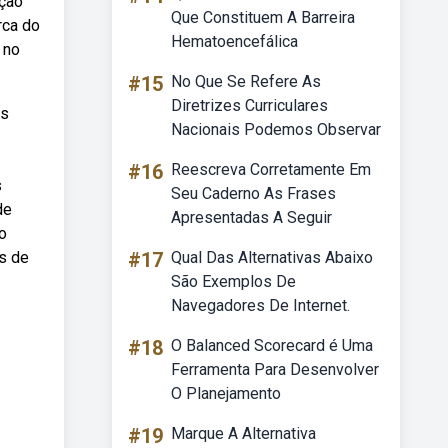
ação
Que Constituem A Barreira
rca do
Hematoencefálica
 no
#15
No Que Se Refere As
Diretrizes Curriculares
es
Nacionais Podemos Observar
#16
Reescreva Corretamente Em
s
Seu Caderno As Frases
de
Apresentadas A Seguir
o
s de
#17
Qual Das Alternativas Abaixo
São Exemplos De
Navegadores De Internet.
#18
O Balanced Scorecard é Uma
Ferramenta Para Desenvolver
O Planejamento
#19
Marque A Alternativa