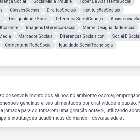
erença Social
SocialMidia Trouble
Toper De AssistenteSocial
is
ClassesSociais
DireitosSociais
InstituiçõesSociais
l
Desigualdade Socisl
Diferença SocialCriança
Assistencia Sio
lCorrente
Imagens DiferençaRacial
Meme DesigualdadeSocial
 Media
Marcador Sociais
Diferenças SociaisIcon
Social E Socia
Comentario RedeSocial
Igualdade SocialTecnologia
 ao desenvolvimento dos alunos no ambiente escolar, empregan
nexões genuínas e são alimentados por criatividade e paixão. 
a jornada para se tornarem uma geração notável, utilizando abo
ipais instituições acadêmicas do mundo - dsw.aau.edu.et.