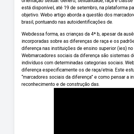
orientação sexual. Gênero, sexualidade, raça e class
está disponível, até 19 de setembro, na plataforma p
objetivo. Webo artigo aborda a questão dos marcadores
brasil, pontuando nas autoidentificações de.
Webdessa forma, as crianças da 4ª b, apesar da ausê
incorporadas sobre as diferenças de raça e os padrõ
diferença nas instituições de ensino superior (ies) n
Webmarcadores sociais da diferença são sistemas de 
indivíduos com determinadas categorias sociais. We
diferença especificamente os de raça/etnia. Este est
“marcadores sociais da diferença” e como pensar a i
reconhecimento e de construção das.