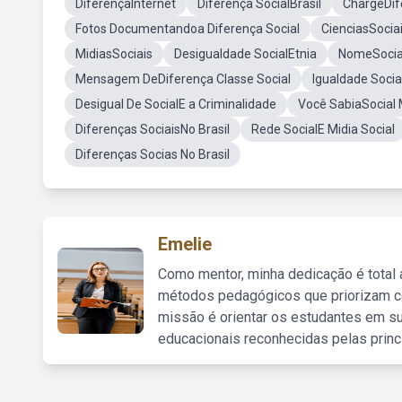
DiferençaInternet
Diferença SocialBrasil
ChargeDif
Fotos Documentandoa Diferença Social
CienciasSocia
MidiasSociais
Desigualdade SocialEtnia
NomeSocia
Mensagem DeDiferença Classe Social
Igualdade Socia
Desigual De SocialE a Criminalidade
Você SabiaSocial
Diferenças SociaisNo Brasil
Rede SocialE Midia Social
Diferenças Socias No Brasil
Emelie
Como mentor, minha dedicação é total
métodos pedagógicos que priorizam co
missão é orientar os estudantes em su
educacionais reconhecidas pelas princ