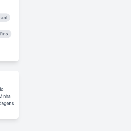
cial
lFino
do
Minha
rdagens