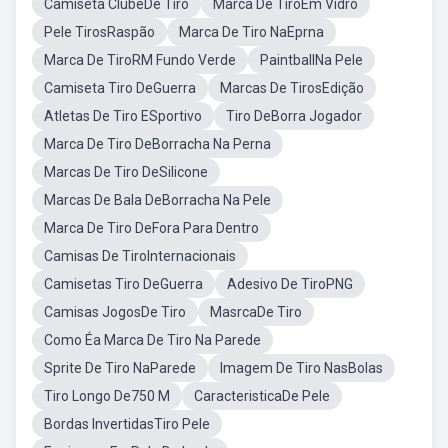
Camiseta ClubeDe Tiro
Marca De TiroEm Vidro
Pele TirosRaspão
Marca De Tiro NaEprna
Marca De TiroRM Fundo Verde
PaintballNa Pele
Camiseta Tiro DeGuerra
Marcas De TirosEdição
Atletas De Tiro ESportivo
Tiro DeBorra Jogador
Marca De Tiro DeBorracha Na Perna
Marcas De Tiro DeSilicone
Marcas De Bala DeBorracha Na Pele
Marca De Tiro DeFora Para Dentro
Camisas De TiroInternacionais
Camisetas Tiro DeGuerra
Adesivo De TiroPNG
Camisas JogosDe Tiro
MasrcaDe Tiro
Como Éa Marca De Tiro Na Parede
Sprite De Tiro NaParede
Imagem De Tiro NasBolas
Tiro Longo De750 M
CaracteristicaDe Pele
Bordas InvertidasTiro Pele