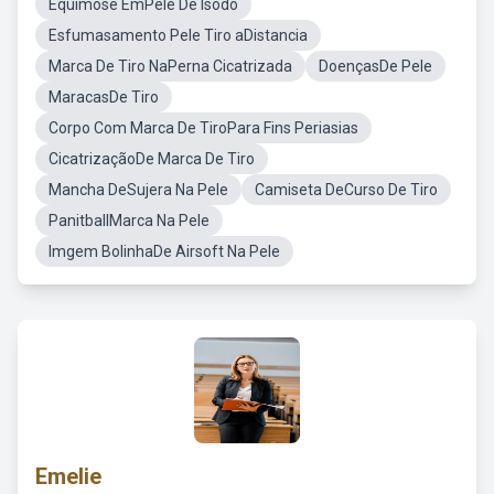
Equimose EmPele De Isodo
Esfumasamento Pele Tiro aDistancia
Marca De Tiro NaPerna Cicatrizada
DoençasDe Pele
MaracasDe Tiro
Corpo Com Marca De TiroPara Fins Periasias
CicatrizaçãoDe Marca De Tiro
Mancha DeSujera Na Pele
Camiseta DeCurso De Tiro
PanitballMarca Na Pele
Imgem BolinhaDe Airsoft Na Pele
Emelie