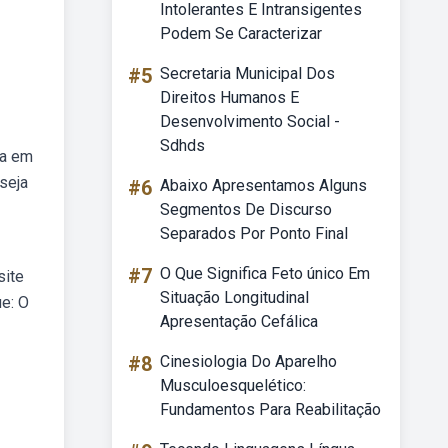
Intolerantes E Intransigentes
Podem Se Caracterizar
#5
Secretaria Municipal Dos
Direitos Humanos E
Desenvolvimento Social -
Sdhds
ta em
seja
#6
Abaixo Apresentamos Alguns
Segmentos De Discurso
Separados Por Ponto Final
#7
O Que Significa Feto único Em
site
Situação Longitudinal
ue: O
Apresentação Cefálica
#8
Cinesiologia Do Aparelho
Musculoesquelético:
Fundamentos Para Reabilitação