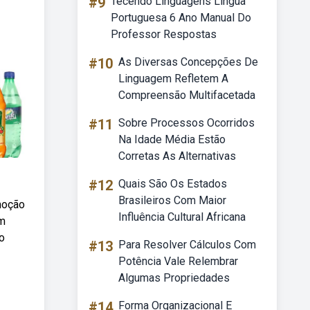
#9
Tecendo Linguagens Língua
Portuguesa 6 Ano Manual Do
Professor Respostas
#10
As Diversas Concepções De
Linguagem Refletem A
Compreensão Multifacetada
#11
Sobre Processos Ocorridos
Na Idade Média Estão
Corretas As Alternativas
#12
Quais São Os Estados
Brasileiros Com Maior
moção
Influência Cultural Africana
um
o
#13
Para Resolver Cálculos Com
Potência Vale Relembrar
Algumas Propriedades
#14
Forma Organizacional E