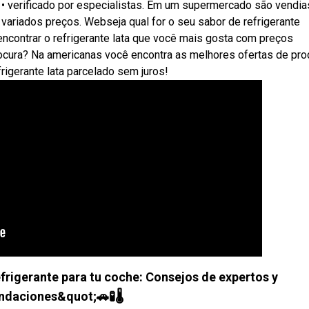
 verificado por especialistas. Em um supermercado são vendia
 variados preços. Webseja qual for o seu sabor de refrigerante
i encontrar o refrigerante lata que você mais gosta com preços
ocura? Na americanas você encontra as melhores ofertas de pr
rigerante lata parcelado sem juros!
efrigerante para tu coche: Consejos de expertos y
daciones&quot;🚗🧪🌡️