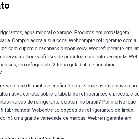
ato
rigerantes, água mineral e xarope. Produtos em embalagem
ciar a. Compre agora a sua coca. Webcompre refrigerante com a
ize com cupom e cashback disponíveis! Webrefrigerante em la
ntra as melhores ofertas de produtos com entrega rápida. Web
semana, um refrigerante 2 litros geladinho é um ótimo
?
esse o site do gimba e confira todos as marcas disponíveis no 
ternativa correta, sobre a tabela de refrigerantes e preços, é q
as marcas de refrigerante existem no brasil? Por incrível que
5 fabricantes! Webentre as opções de refrigerantes de limão,
cado, há uma grande variedade de marcas. Webrefrigerante em
mation, click the button below.