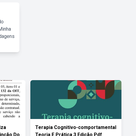
do
Minha
rdagens
iza
Terapia Cognitivo-comportamental
tinção Do
Teoria E Prática 3 Edição Pdf