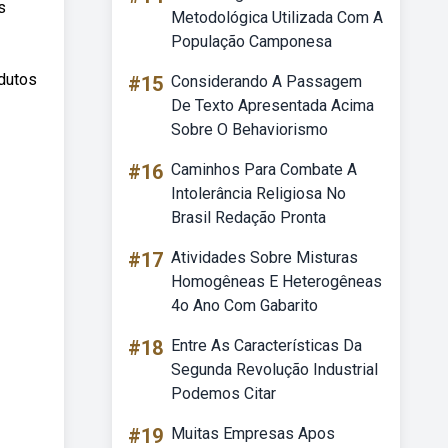
s
Metodológica Utilizada Com A
População Camponesa
odutos
#15
Considerando A Passagem
De Texto Apresentada Acima
Sobre O Behaviorismo
#16
Caminhos Para Combate A
Intolerância Religiosa No
Brasil Redação Pronta
#17
Atividades Sobre Misturas
Homogêneas E Heterogêneas
4o Ano Com Gabarito
#18
Entre As Características Da
Segunda Revolução Industrial
Podemos Citar
#19
Muitas Empresas Apos