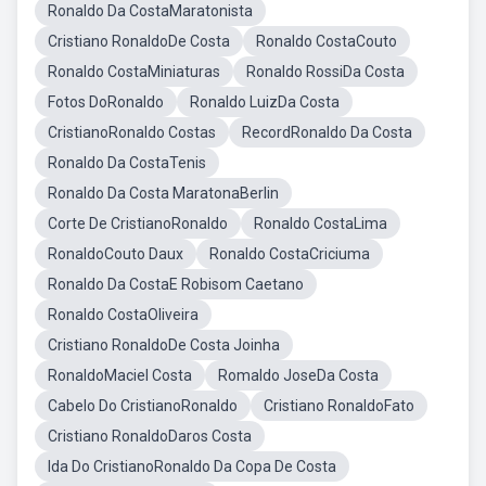
Ronaldo Da CostaMaratonista
Cristiano RonaldoDe Costa
Ronaldo CostaCouto
Ronaldo CostaMiniaturas
Ronaldo RossiDa Costa
Fotos DoRonaldo
Ronaldo LuizDa Costa
CristianoRonaldo Costas
RecordRonaldo Da Costa
Ronaldo Da CostaTenis
Ronaldo Da Costa MaratonaBerlin
Corte De CristianoRonaldo
Ronaldo CostaLima
RonaldoCouto Daux
Ronaldo CostaCriciuma
Ronaldo Da CostaE Robisom Caetano
Ronaldo CostaOliveira
Cristiano RonaldoDe Costa Joinha
RonaldoMaciel Costa
Romaldo JoseDa Costa
Cabelo Do CristianoRonaldo
Cristiano RonaldoFato
Cristiano RonaldoDaros Costa
Ida Do CristianoRonaldo Da Copa De Costa