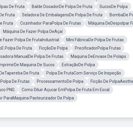
lpas De Fruta
Balde DosadorDe Polpa De Fruta
SucosDe Polpa
De Fruta
Seladora De EmbalagensDe Polpa De Fruta
BombaDe Po
e Fruta
Cozinhador ParaPolpa De Frutas
Máquina DeDespolpar F
Máquina De Fazer Polpa DeAçaí
 Fazer Polpa De FrutaIndustrial
Mini FábricaDe Polpa De Frutas
E Polpa De Fruta
FicçãoDe Polpa
PrecificadorPolpa Frutas
sadora ManualDe Polpa De Frutas
Maquina DeEnvase De Polaps
ImprimirDe Maquina De Sucos
ExtraçãoDe Polpa
DeTapereba De Fruta
Polpa De FrutaCom Serviço De Inspeção
Polpa De Frutas
ProcessamentoDe Polpa
Ficção De PolpaAesthe
uco PNG
Como Diluir Açucar EmPolpa De Fruta Em Escal
or ParaMaquina Pasteurizador De Polpa