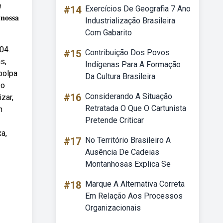
e
#14
Exercícios De Geografia 7 Ano
𝐬𝐬𝐚
Industrialização Brasileira
Com Gabarito
04.
#15
Contribuição Dos Povos
s,
Indígenas Para A Formação
polpa
Da Cultura Brasileira
bo
#16
Considerando A Situação
zar,
Retratada O Que O Cartunista
m
Pretende Criticar
a,
#17
No Território Brasileiro A
Ausência De Cadeias
Montanhosas Explica Se
#18
Marque A Alternativa Correta
Em Relação Aos Processos
Organizacionais