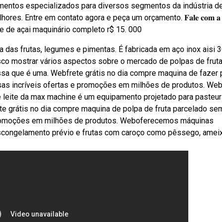
ntos especializados para diversos segmentos da indústria d
 Entre em contato agora e peça um orçamento. 𝐅𝐚𝐥𝐞 𝐜𝐨𝐦 𝐚 𝐧𝐨
 creme de açai maquinário completo r$ 15. 000
das frutas, legumes e pimentas. É fabricada em aço inox aisi 3
co mostrar vários aspectos sobre o mercado de polpas de fruta
ssa que é uma. Webfrete grátis no dia compre maquina de fazer 
ssas incríveis ofertas e promoções em milhões de produtos. We
e leite da max machine é um equipamento projetado para pasteuri
te grátis no dia compre maquina de polpa de fruta parcelado se
e promoções em milhões de produtos. Weboferecemos máquinas
congelamento prévio e frutas com caroço como pêssego, ameix