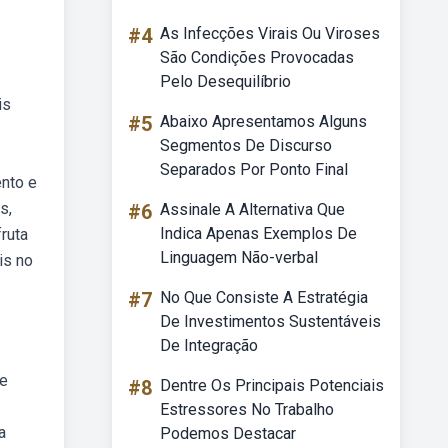
#4
As Infecções Virais Ou Viroses
São Condições Provocadas
Pelo Desequilíbrio
is
#5
Abaixo Apresentamos Alguns
Segmentos De Discurso
Separados Por Ponto Final
ento e
s,
#6
Assinale A Alternativa Que
Indica Apenas Exemplos De
fruta
Linguagem Não-verbal
is no
#7
No Que Consiste A Estratégia
De Investimentos Sustentáveis
De Integração
ue
#8
Dentre Os Principais Potenciais
Estressores No Trabalho
a
Podemos Destacar