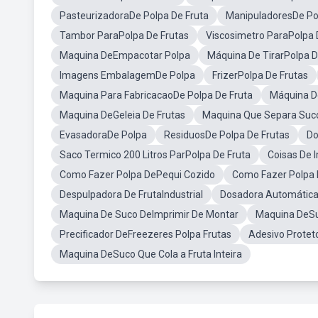
PasteurizadoraDe Polpa De Fruta
ManipuladoresDe Po
Tambor ParaPolpa De Frutas
Viscosimetro ParaPolpa 
Maquina DeEmpacotar Polpa
Máquina De TirarPolpa D
Imagens EmbalagemDe Polpa
FrizerPolpa De Frutas
Maquina Para FabricacaoDe Polpa De Fruta
Máquina De
Maquina DeGeleia De Frutas
Maquina Que Separa Suco
EvasadoraDe Polpa
ResiduosDe Polpa De Frutas
Do
Saco Termico 200 Litros ParPolpa De Fruta
Coisas De 
Como Fazer Polpa DePequi Cozido
Como Fazer Polpa 
Despulpadora De FrutaIndustrial
Dosadora Automática
Maquina De Suco DeImprimir De Montar
Maquina DeS
Precificador DeFreezeres Polpa Frutas
Adesivo Protet
Maquina DeSuco Que Cola a Fruta Inteira