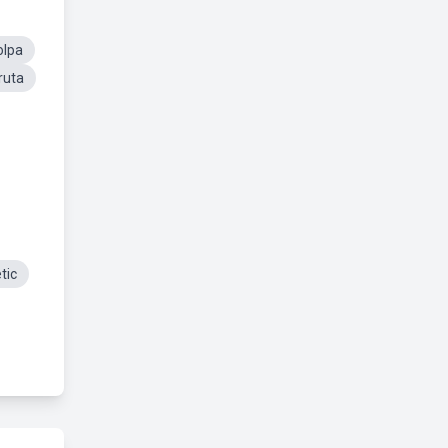
lpa
ruta
tic