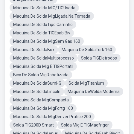
Máquina De Solda MIG/TIGUsada
Maquina De Solda MigLigada Na Tomada
Maquina De SoldaTipo Carrinho
Maquina De Solda TIGEsab Biv
Maquina De Solda MigSem Gas 160
Maquina De SoldaBox
Maquina De SoldaTork 160
Máquina De SoldaMultiprocesso
Solda TIGEletrodos
Máquina Solda Mig E TIGPortátil
Bico De Solda MigRobotizada
Maquina De SoldaSumi-G
Solda MigTitanium
Máquina De SoldaLincoln
Maquina DeWolda Moderna
Máquina Solda MigCompacta
Máquina De Solda MigFortg 160
Maquina De Solda MigDenver Pratice 200
Solda TIG200D Smart
Solda Mig E TIGMaqfriger
Máquina De SoldaLynus
Máquina De SoldaEsab Bivolt