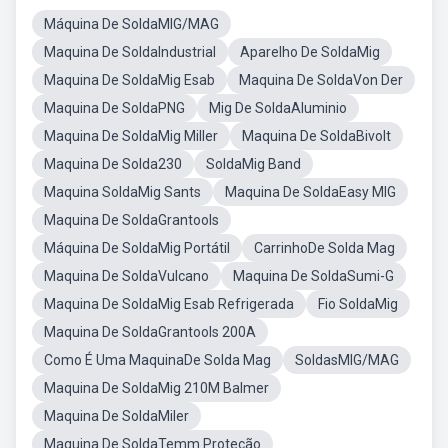
Máquina De SoldaMIG/MAG
Maquina De SoldaIndustrial
Aparelho De SoldaMig
Maquina De SoldaMig Esab
Maquina De SoldaVon Der
Maquina De SoldaPNG
Mig De SoldaAluminio
Maquina De SoldaMig Miller
Maquina De SoldaBivolt
Maquina De Solda230
SoldaMig Band
Maquina SoldaMig Sants
Maquina De SoldaEasy MIG
Maquina De SoldaGrantools
Máquina De SoldaMig Portátil
CarrinhoDe Solda Mag
Maquina De SoldaVulcano
Maquina De SoldaSumi-G
Maquina De SoldaMig Esab Refrigerada
Fio SoldaMig
Maquina De SoldaGrantools 200A
Como É Uma MaquinaDe Solda Mag
SoldasMIG/MAG
Maquina De SoldaMig 210M Balmer
Maquina De SoldaMiler
Maquina De SoldaTemm Proteção