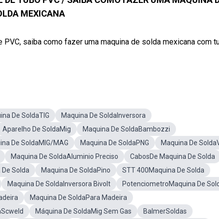
OLDA MEXICANA
 de PVC, saiba como fazer uma maquina de solda mexicana com t
ina De SoldaTIG
Maquina De SoldaInversora
Aparelho De SoldaMig
Maquina De SoldaBambozzi
ina De SoldaMIG/MAG
Maquina De SoldaPNG
Maquina De Solda
Maquina De SoldaAluminio Preciso
CabosDe Maquina De Solda
 De Solda
Maquina De SoldaPino
STT 400Maquina De Solda
Maquina De SoldaInversora Bivolt
PotenciometroMaquina De Sol
adeira
Maquina De SoldaPara Madeira
aScweld
Máquina De SoldaMig Sem Gas
BalmerSoldas