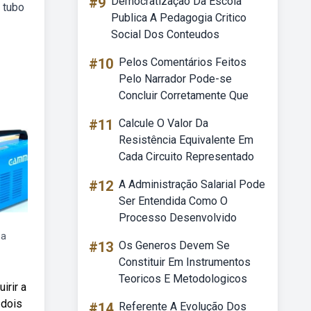
#9
Democratização Da Escola
 tubo
Publica A Pedagogia Critico
Social Dos Conteudos
#10
Pelos Comentários Feitos
Pelo Narrador Pode-se
Concluir Corretamente Que
#11
Calcule O Valor Da
Resistência Equivalente Em
Cada Circuito Representado
#12
A Administração Salarial Pode
Ser Entendida Como O
Processo Desenvolvido
na
#13
Os Generos Devem Se
Constituir Em Instrumentos
Teoricos E Metodologicos
irir a
 dois
#14
Referente A Evolução Dos