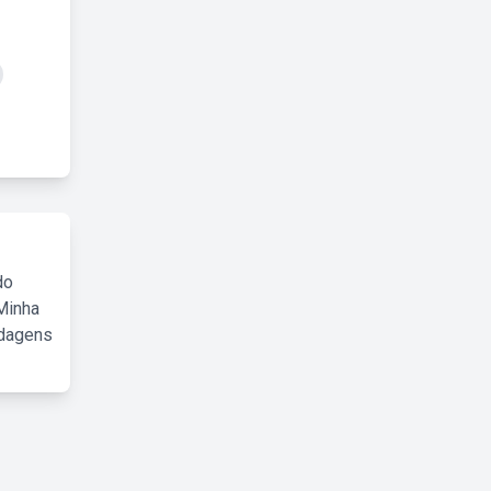
do
Minha
rdagens