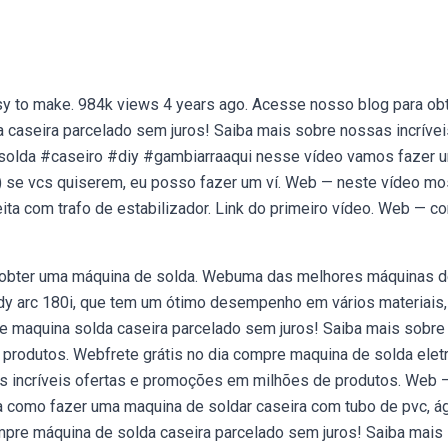
y to make. 984k views 4 years ago. Acesse nosso blog para ob
a caseira parcelado sem juros! Saiba mais sobre nossas incrívei
olda #caseiro #diy #gambiarraaqui nesse vídeo vamos fazer 
 :) se vcs quiserem, eu posso fazer um ví. Web — neste vídeo mo
ita com trafo de estabilizador. Link do primeiro vídeo. Web — c
 obter uma máquina de solda. Webuma das melhores máquinas 
ddy arc 180i, que tem um ótimo desempenho em vários materiais,
re maquina solda caseira parcelado sem juros! Saiba mais sobre
produtos. Webfrete grátis no dia compre maquina de solda eletr
as incríveis ofertas e promoções em milhões de produtos. Web 
ba como fazer uma maquina de soldar caseira com tubo de pvc, á
ompre máquina de solda caseira parcelado sem juros! Saiba mais