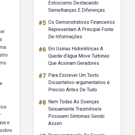
Estoicismo Destacando
Semelhanças E Diferenças
#5
Os Demonstrativos Financeiros
Representam A Principal Fonte
ter
De Informações
s
uma
#6
Em Usinas Hidrelétricas A
stro
Queda-d'água Move Turbinas
omo
Que Acionam Geradores
#7
Para Escrever Um Texto
Dissertativo-argumentativo é
de
Preciso Antes De Tudo
#8
Nem Todas As Doenças
ica
Sexuamente Trasmitiveis
—
Possuem Sintomas Sendo
gua e
Assim
 sobre