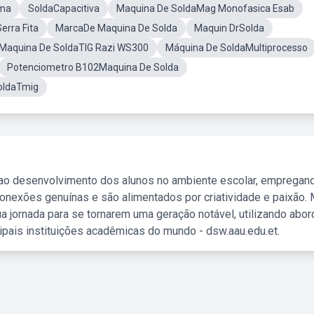
rma
SoldaCapacitiva
Maquina De SoldaMag Monofasica Esab
erra Fita
MarcaDe Maquina De Solda
Maquin DrSolda
Maquina De SoldaTIG Razi WS300
Máquina De SoldaMultiprocesso
Potenciometro B102Maquina De Solda
oldaTmig
 ao desenvolvimento dos alunos no ambiente escolar, empregan
nexões genuínas e são alimentados por criatividade e paixão. 
a jornada para se tornarem uma geração notável, utilizando abo
ipais instituições acadêmicas do mundo - dsw.aau.edu.et.