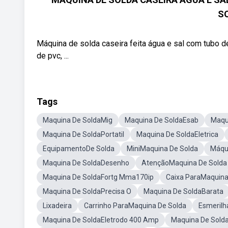
S
Máquina de solda caseira feita água e sal com tubo
de pvc, ...
Tags
Maquina De SoldaMig
Maquina De SoldaEsab
Maqu
Maquina De SoldaPortatil
Maquina De SoldaEletrica
EquipamentoDe Solda
MiniMaquina De Solda
Máqu
Maquina De SoldaDesenho
AtençãoMaquina De Solda
Maquina De SoldaFortg Mma170ip
Caixa ParaMaquina
Maquina De SoldaPrecisa O
Maquina De SoldaBarata
Lixadeira
Carrinho ParaMaquina De Solda
Esmerilh
Maquina De SoldaEletrodo 400 Amp
Maquina De Sold