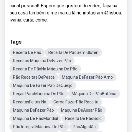
canal pessoal! Espero que gostem do vídeo, faça na
sua casa também e me marca lá no instagram @lisboa.
ivania. curta, come.
Tags
Receita De Pão
Receita De PãoSem Glúten
Receitas Máquina DeFazer Pão
Receita De PãoNa Máquina De Pão
Pão Receitas DePesos
Máquina DeFazer Pão Arno
Máquina De Fazer Pão DeQueijo
Peças ParaMáquina De Pão
Máquina De PãoBritânia
ReceitasFeitas Na
Como FazerPão Receita
Máquina DeFazer Pão
Máquina DeAssar Pão
Máquina De PãoMondial
Receita De PãoBolo
Pão IntegralMáquina De Pão
PãoAlgodão