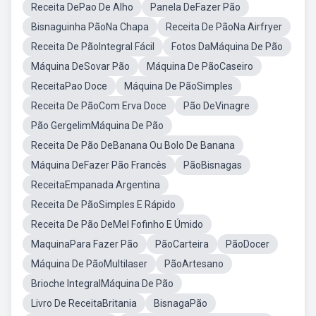
Receita DePao De Alho
Panela DeFazer Pão
Bisnaguinha PãoNa Chapa
Receita De PãoNa Airfryer
Receita De PãoIntegral Fácil
Fotos DaMáquina De Pão
Máquina DeSovar Pão
Máquina De PãoCaseiro
ReceitaPao Doce
Máquina De PãoSimples
Receita De PãoCom Erva Doce
Pão DeVinagre
Pão GergelimMáquina De Pão
Receita De Pão DeBanana Ou Bolo De Banana
Máquina DeFazer Pão Francês
PãoBisnagas
ReceitaEmpanada Argentina
Receita De PãoSimples E Rápido
Receita De Pão DeMel Fofinho E Úmido
MaquinaPara Fazer Pão
PãoCarteira
PãoDocer
Máquina De PãoMultilaser
PãoArtesano
Brioche IntegralMáquina De Pão
Livro De ReceitaBritania
BisnagaPão