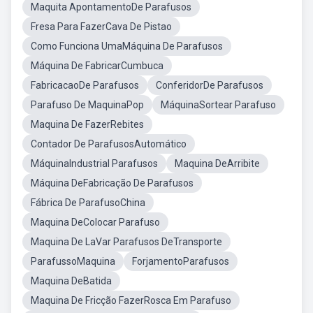
Maquita ApontamentoDe Parafusos
Fresa Para FazerCava De Pistao
Como Funciona UmaMáquina De Parafusos
Máquina De FabricarCumbuca
FabricacaoDe Parafusos
ConferidorDe Parafusos
Parafuso De MaquinaPop
MáquinaSortear Parafuso
Maquina De FazerRebites
Contador De ParafusosAutomático
MáquinaIndustrial Parafusos
Maquina DeArribite
Máquina DeFabricação De Parafusos
Fábrica De ParafusoChina
Maquina DeColocar Parafuso
Maquina De LaVar Parafusos DeTransporte
ParafussoMaquina
ForjamentoParafusos
Maquina DeBatida
Maquina De Fricção FazerRosca Em Parafuso