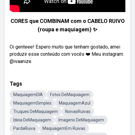
CORES que COMBINAM com o CABELO RUIVO
(roupa e maquiagem) ✨
Oi genteee! Espero muito que tenham gostado, amei
produzir esse conteúdo com vocês ❤️ Meu instagram:
@ivaanize.
Tags
MaquiagemDIA
Fotos DeMaquiagem
MaquiagemSimples
MaquiagemAzul
Truques DeMaquiagem
NoivasRuivas
Ideia DeMaquiagem
Imagens DeMaquiagem
PardaRuiva
MaquiagemEm Ruivas