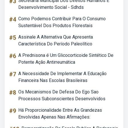
#3
Secretaria Municipal Dos Direitos Humanos E
Desenvolvimento Social - Sdhds
#4
Como Podemos Contribuir Para O Consumo
Sustentável Dos Produtos Florestais
#5
Assinale A Alternativa Que Apresenta
Característica Do Período Paleolítico
#6
A Prednisona é Um Glicocorticoide Sintético De
Potente Ação Antirreumática
#7
A Necessidade De Implementar A Educação
Financeira Nas Escolas Brasileiras
#8
Os Mecanismos De Defesa Do Ego Sao
Processos Subconscientes Desenvolvidos
#9
Há Proporcionalidade Entre As Grandezas
Envolvidas Apenas Nas Afirmações: