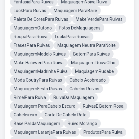
FantasiaPara Ruivas
MaquiagemNoiva Ruiva
LookPara Ruivas
Maquiagem ParaBaile
Paleta De CoresPara Ruivas
Make VerdePara Ruivas
MaquiagemOutono
Fotos DeMaquiagens
RoupaPara Ruiva
LooksPara Ruivas
FrasesPara Ruivas
Maquiagem Neutra ParaNoite
MaquiagemModelo Ruivas
BatomPara Ruivas
Make HalowenPara Ruiva
Maquiagem RuivaOlho
MaquiagemMadrinha Ruiva
MaquiagemRudabe
Moda CoutryPara Ruivas
Cabelo Acobreado
MaquiagemFesta Ruivas
Cabelos Ruivos
RímelPara Ruiva
RuivaDa Maquiagem
Maquiagem ParaCabelo Escuro
RuivasE Batom Rosa
Cabeleireiro
Corte De Cabelo Reto
Base PalidaMaquiagem
Ruivo Morango
Maquiagem LaranjaPara Ruivas
ProdutosPara Ruiva