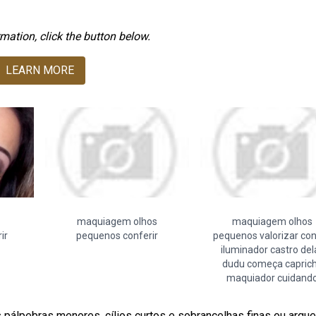
mation, click the button below.
LEARN MORE
maquiagem olhos
maquiagem olhos
ir
pequenos conferir
pequenos valorizar con
iluminador castro del
dudu começa capric
maquiador cuidand
pálpebras menores, cílios curtos e sobrancelhas finas ou arqu