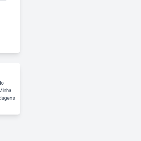
do
Minha
rdagens