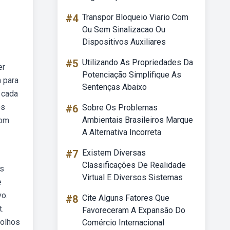
#4
Transpor Bloqueio Viario Com
Ou Sem Sinalizacao Ou
Dispositivos Auxiliares
#5
Utilizando As Propriedades Da
er
Potenciação Simplifique As
 para
Sentenças Abaixo
 cada
os
#6
Sobre Os Problemas
Ambientais Brasileiros Marque
com
A Alternativa Incorreta
#7
Existem Diversas
Classificações De Realidade
os
Virtual E Diversos Sistemas
e
vo.
#8
Cite Alguns Fatores Que
.
Favoreceram A Expansão Do
 olhos
Comércio Internacional