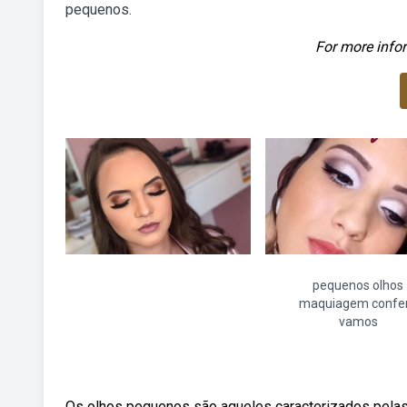
pequenos.
For more infor
pequenos olhos
maquiagem confer
vamos
Os olhos pequenos são aqueles caracterizados pelas 