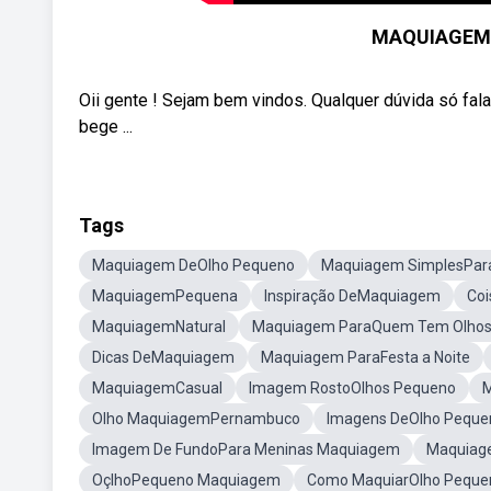
MAQUIAGEM 
Oii gente ! Sejam bem vindos. Qualquer dúvida só fala
bege ...
Tags
Maquiagem DeOlho Pequeno
Maquiagem SimplesPar
MaquiagemPequena
Inspiração DeMaquiagem
Co
MaquiagemNatural
Maquiagem ParaQuem Tem Olhos
Dicas DeMaquiagem
Maquiagem ParaFesta a Noite
MaquiagemCasual
Imagem RostoOlhos Pequeno
Olho MaquiagemPernambuco
Imagens DeOlho Peque
Imagem De FundoPara Meninas Maquiagem
Maquiage
OçlhoPequeno Maquiagem
Como MaquiarOlho Peque