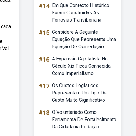
#14
Em Que Contexto Histórico
Foram Construídas As
Ferrovias Transiberiana
 cada
#15
Considere A Seguinte
Equação Que Representa Uma
e
Equação De Oxirredução
ível
#16
A Expansão Capitalista No
Século Xix Ficou Conhecida
Como Imperialismo
#17
Os Custos Logisticos
Representam Um Tipo De
Custo Muito Significativo
#18
O Voluntariado Como
Ferramenta De Fortalecimento
Da Cidadania Redação