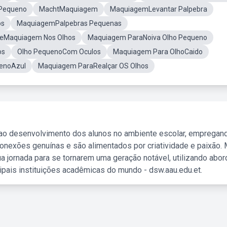
Pequeno
MachtMaquiagem
MaquiagemLevantar Palpebra
os
MaquiagemPalpebras Pequenas
DeMaquiagem Nos Olhos
Maquiagem ParaNoiva Olho Pequeno
os
Olho PequenoCom Oculos
Maquiagem Para OlhoCaido
enoAzul
Maquiagem ParaRealçar OS Olhos
 ao desenvolvimento dos alunos no ambiente escolar, empregan
nexões genuínas e são alimentados por criatividade e paixão. 
a jornada para se tornarem uma geração notável, utilizando abo
ipais instituições acadêmicas do mundo - dsw.aau.edu.et.