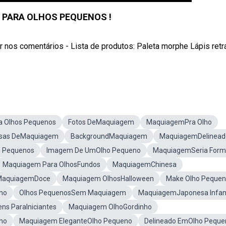
PARA OLHOS PEQUENOS !
r nos comentários - Lista de produtos: Paleta morphe Lápis retrá
a Olhos Pequenos
Fotos DeMaquiagem
MaquiagemPra Olho
isas DeMaquiagem
BackgroundMaquiagem
MaquiagemDelinead
 Pequenos
Imagem De UmOlho Pequeno
MaquiagemSeria Form
Maquiagem Para OlhosFundos
MaquiagemChinesa
MaquiagemDoce
Maquiagem OlhosHalloween
Make Olho Peque
no
Olhos PequenosSem Maquiagem
MaquiagemJaponesa Infant
ns ParaIniciantes
Maquiagem OlhoGordinho
no
Maquiagem EleganteOlho Pequeno
Delineado EmOlho Peque