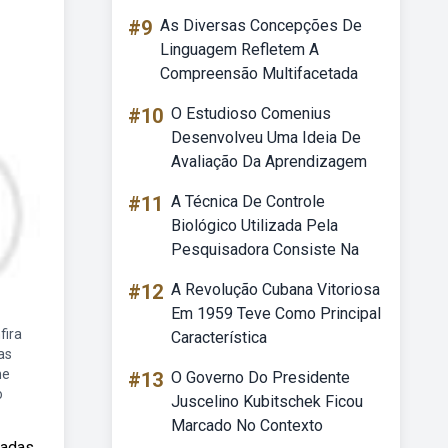
#9
As Diversas Concepções De
Linguagem Refletem A
Compreensão Multifacetada
#10
O Estudioso Comenius
Desenvolveu Uma Ideia De
Avaliação Da Aprendizagem
#11
A Técnica De Controle
Biológico Utilizada Pela
Pesquisadora Consiste Na
#12
A Revolução Cubana Vitoriosa
Em 1959 Teve Como Principal
fira
Característica
as
he
#13
O Governo Do Presidente
o
Juscelino Kubitschek Ficou
Marcado No Contexto
eadas.