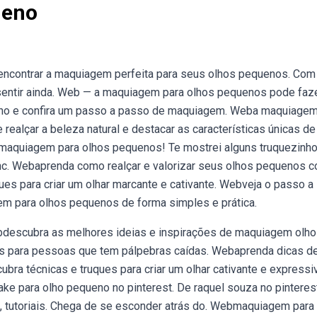
ueno
 encontrar a maquiagem perfeita para seus olhos pequenos. Com
e sentir ainda. Web — a maquiagem para olhos pequenos pode faz
 olho e confira um passo a passo de maquiagem. Weba maquiagem
realçar a beleza natural e destacar as características únicas de
e maquiagem para olhos pequenos! Te mostrei alguns truquezinh
nc. Webaprenda como realçar e valorizar seus olhos pequenos 
es para criar um olhar marcante e cativante. Webveja o passo a
m para olhos pequenos de forma simples e prática.
ebdescubra as melhores ideias e inspirações de maquiagem olh
s para pessoas que tem pálpebras caídas. Webaprenda dicas d
ra técnicas e truques para criar um olhar cativante e expressi
e para olho pequeno no pinterest. De raquel souza no pinterest
 tutoriais. Chega de se esconder atrás do. Webmaquiagem para