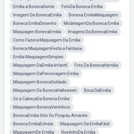
Emília a BonecaGente
FotoDa Boneca Emília
Imagem Da BonecaEmilia
Bonexa EmiliaMaquiagem
Boneca EmíliaDesenho
ModelagemDa Boneca Emília
Maquiagen BonecaEmilia
Imagens Da BonecaEmilia
Como Fazera Maquiagem Da Emília
Boneca MaquiagemFesta a Fantasia
Emília MaquiagemSimples
Maquiagem DaEmilia Infantil
Foto Da BonecaHemília
Maquiagem DaPersonagem Emília
Maquiagem BonecaSoldado
Maquiagem De BonecaHalloween
Boca DaEmilia
So a CabeçaDa Boneca Emilia
Maquiagem BonecaVentriloco
BonecaEmilia Sitio Do Picapáu Amarelo
Boneca EmíliaEstrela
Maquiagem Da EmíliaFácil
MaquiagemDe Emillia
RostinhoDa Emília