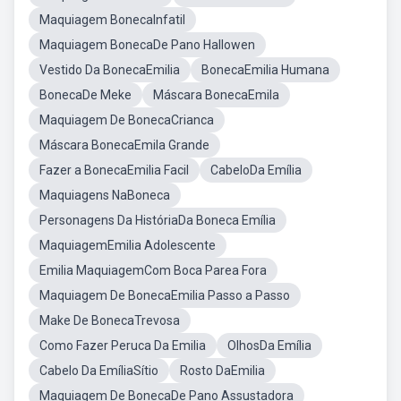
Maquiagem BonecaInfatil
Maquiagem BonecaDe Pano Hallowen
Vestido Da BonecaEmilia
BonecaEmilia Humana
BonecaDe Meke
Máscara BonecaEmila
Maquiagem De BonecaCrianca
Máscara BonecaEmila Grande
Fazer a BonecaEmilia Facil
CabeloDa Emília
Maquiagens NaBoneca
Personagens Da HistóriaDa Boneca Emília
MaquiagemEmilia Adolescente
Emilia MaquiagemCom Boca Parea Fora
Maquiagem De BonecaEmilia Passo a Passo
Make De BonecaTrevosa
Como Fazer Peruca Da Emilia
OlhosDa Emília
Cabelo Da EmíliaSítio
Rosto DaEmilia
Maquiagem De BonecaDe Pano Assustadora