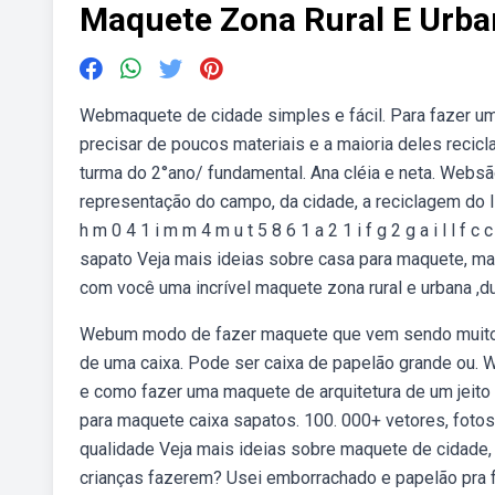
Maquete Zona Rural E Urba
Webmaquete de cidade simples e fácil. Para fazer um
precisar de poucos materiais e a maioria deles recic
turma do 2°ano/ fundamental. Ana cléia e neta. Web
representação do campo, da cidade, a reciclagem do lixo
h m 0 4 1 i m m 4 m u t 5 8 6 1 a 2 1 i f g 2 g a i l l f 
sapato Veja mais ideias sobre casa para maquete, m
com você uma incrível maquete zona rural e urbana 
Webum modo de fazer maquete que vem sendo muito ut
de uma caixa. Pode ser caixa de papelão grande ou. W
e como fazer uma maquete de arquitetura de um jeito 
para maquete caixa sapatos. 100. 000+ vetores, fotos
qualidade Veja mais ideias sobre maquete de cidade,
crianças fazerem? Usei emborrachado e papelão pra 