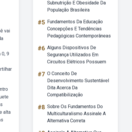
Subnutrição E Obesidade Da
População Brasileira
#5
Fundamentos Da Educação
Concepções E Tendências
ê vai
Pedagógicas Contemporâneas
da
#6
Alguns Dispositivos De
 0, 9
Segurança Utilizados Em
Circuitos Elétricos Possuem
tilhar
#7
O Conceito De
Desenvolvimento Sustentável
Dita Acerca Da
ntro
Compatibilização
quete
is
#8
Sobre Os Fundamentos Do
e alta
Multiculturalismo Assinale A
as
Alternativa Correta