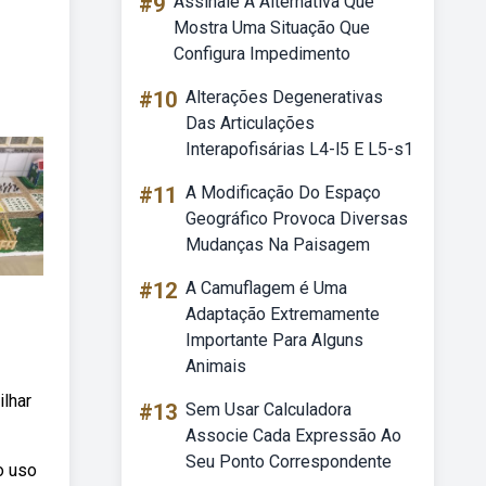
#9
Assinale A Alternativa Que
Mostra Uma Situação Que
Configura Impedimento
#10
Alterações Degenerativas
Das Articulações
Interapofisárias L4-l5 E L5-s1
#11
A Modificação Do Espaço
Geográfico Provoca Diversas
Mudanças Na Paisagem
#12
A Camuflagem é Uma
Adaptação Extremamente
Importante Para Alguns
Animais
lhar
#13
Sem Usar Calculadora
Associe Cada Expressão Ao
Seu Ponto Correspondente
o uso