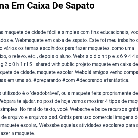
na Em Caixa De Sapato
a maquete de cidade fácil e simples com fins educacionais, voc
lados e. Webmaquete em caixa de sapato. Este foi meu trabalho 
são vários os temas escolhidos para fazer maquetes, como uma
, o relevo, etc. , depois o aluno. Webr s o d o n t p e s 6 9 4 4 a
c c g 2 c 0 h 1 r l 5 · shared with public projeto maquete em caixa de
aquete de cidade, maquete escolar. Webolá amigos venho compar
,duas em uma só. #preparando #com #decorando #fantástica.
ilizado é o 'desdobrável', ou a maquete feita propriamente de
ebpara te ajudar, no post de hoje vamos mostrar 4 tipos de ma
simples. No final do texto, você. Webache e baixe recursos grát
 de arquivo e arquivos psd. Grátis para uso comercial imagens d
 maquete escolar,. Websabe aquelas atividades escolares para 
fazer a maquete.