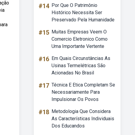
cação
#14
Por Que O Patrimônio
eia
Histórico Necessita Ser
Preservado Pela Humanidade
para
#15
Muitas Empresas Veem O
Comercio Eletronico Como
Uma Importante Vertente
#16
Em Quais Circunstâncias As
Usinas Termelétricas São
Acionadas No Brasil
#17
Técnica E Etica Completam Se
Necessariamente Para
Impulsionar Os Povos
#18
Metodologia Que Considera
As Características Individuais
Dos Educandos