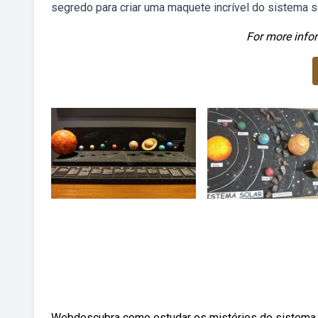
segredo para criar uma maquete incrível do sistema so
For more infor
Webdescubra como estudar os mistérios do sistema so