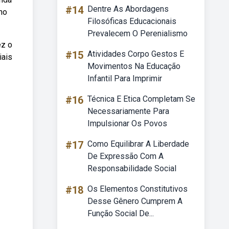
#14
Dentre As Abordagens
ho
Filosóficas Educacionais
Prevalecem O Perenialismo
ez o
#15
Atividades Corpo Gestos E
iais
Movimentos Na Educação
Infantil Para Imprimir
#16
Técnica E Etica Completam Se
Necessariamente Para
Impulsionar Os Povos
#17
Como Equilibrar A Liberdade
De Expressão Com A
Responsabilidade Social
#18
Os Elementos Constitutivos
Desse Gênero Cumprem A
Função Social De...