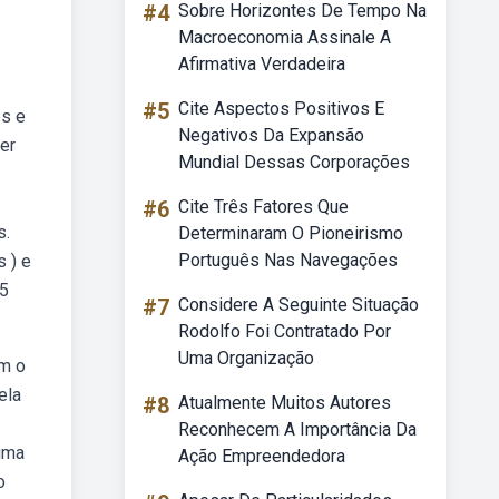
#4
Sobre Horizontes De Tempo Na
Macroeconomia Assinale A
Afirmativa Verdadeira
#5
Cite Aspectos Positivos E
es e
Negativos Da Expansão
er
Mundial Dessas Corporações
#6
Cite Três Fatores Que
s.
Determinaram O Pioneirismo
Português Nas Navegações
 ) e
b5
#7
Considere A Seguinte Situação
Rodolfo Foi Contratado Por
Uma Organização
am o
ela
#8
Atualmente Muitos Autores
Reconhecem A Importância Da
 uma
Ação Empreendedora
o