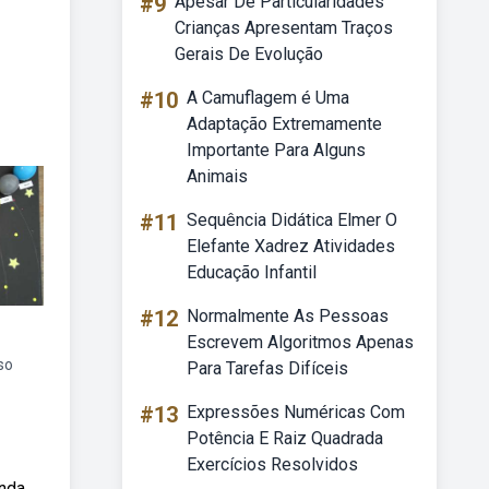
#9
Apesar De Particularidades
Crianças Apresentam Traços
Gerais De Evolução
#10
A Camuflagem é Uma
Adaptação Extremamente
Importante Para Alguns
Animais
#11
Sequência Didática Elmer O
Elefante Xadrez Atividades
Educação Infantil
#12
Normalmente As Pessoas
Escrevem Algoritmos Apenas
so
Para Tarefas Difíceis
#13
Expressões Numéricas Com
Potência E Raiz Quadrada
Exercícios Resolvidos
enda