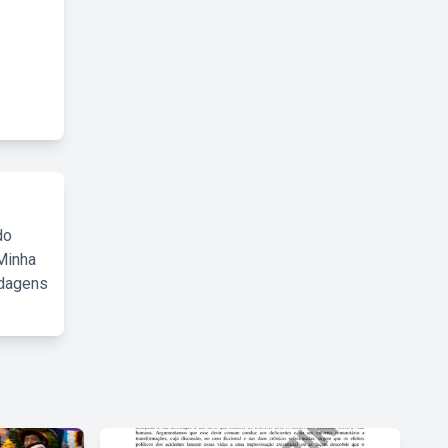
do
Minha
rdagens