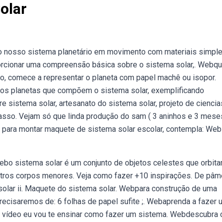
olar
do nosso sistema planetário em movimento com materiais simpl
oporcionar uma compreensão básica sobre o sistema solar,. Webqu
ão, comece a representar o planeta com papel machê ou isopor.
s planetas que compõem o sistema solar, exemplificando
e sistema solar, artesanato do sistema solar, projeto de ciencia
so. Vejam só que linda produção do sam ( 3 aninhos e 3 meses
 para montar maquete de sistema solar escolar, contempla: We
ebo sistema solar é um conjunto de objetos celestes que orbit
 outros corpos menores. Veja como fazer +10 inspirações. De pâm
 solar ii. Maquete do sistema solar. Webpara construção de uma
precisaremos de: 6 folhas de papel sufite ;. Webaprenda a fazer
 vídeo eu vou te ensinar como fazer um sistema. Webdescubra 