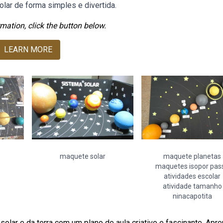
lar de forma simples e divertida.
mation, click the button below.
LEARN MORE
maquete solar
maquete planetas
maquetes isopor pas
atividades escolar
atividade tamanho
ninacapotita
lar e da terra com um plano de aula criativo e fascinante. Apr