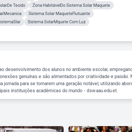
olarDe Tecido
Zona HabitávelDo Sistema Solar Maquete
larMecanica
Sistema Solar MaqueteFlutuante
istemaSlar
Sistema SolarMquete Com Luz
 ao desenvolvimento dos alunos no ambiente escolar, empregan
nexões genuínas e são alimentados por criatividade e paixão. 
a jornada para se tornarem uma geração notável, utilizando abo
ipais instituições acadêmicas do mundo - dsw.aau.edu.et.