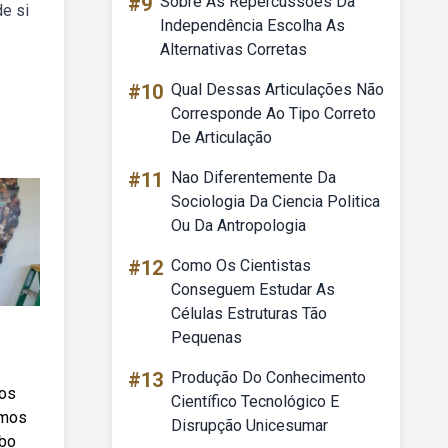
#9
Sobre As Repercussões Da
e si
Independência Escolha As
Alternativas Corretas
#10
Qual Dessas Articulações Não
Corresponde Ao Tipo Correto
De Articulação
#11
Nao Diferentemente Da
Sociologia Da Ciencia Politica
Ou Da Antropologia
#12
Como Os Cientistas
Conseguem Estudar As
Células Estruturas Tão
Pequenas
#13
Produção Do Conhecimento
tos
Científico Tecnológico E
amos
Disrupção Unicesumar
ebo