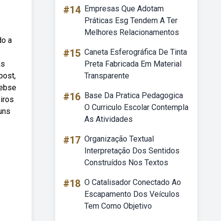
#14
Empresas Que Adotam
Práticas Esg Tendem A Ter
Melhores Relacionamentos
do a
#15
Caneta Esferográfica De Tinta
as
Preta Fabricada Em Material
post,
Transparente
Webse
#16
Base Da Pratica Pedagogica
iros
O Curriculo Escolar Contempla
uns
As Atividades
#17
Organização Textual
Interpretação Dos Sentidos
Construídos Nos Textos
#18
O Catalisador Conectado Ao
Escapamento Dos Veículos
Tem Como Objetivo