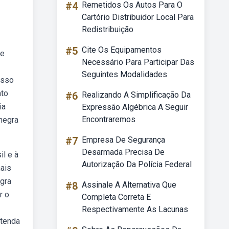
#4
Remetidos Os Autos Para O
Cartório Distribuidor Local Para
Redistribuição
#5
Cite Os Equipamentos
de
Necessário Para Participar Das
Seguintes Modalidades
esso
nto
#6
Realizando A Simplificação Da
ia
Expressão Algébrica A Seguir
Encontraremos
negra
#7
Empresa De Segurança
Desarmada Precisa De
il e à
Autorização Da Polícia Federal
ais
egra
#8
Assinale A Alternativa Que
r o
Completa Correta E
Respectivamente As Lacunas
atenda