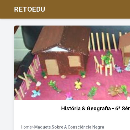
RETOEDU
História & Geografia - 6ª S
Home
>
Maquete Sobre A Consciência Negra