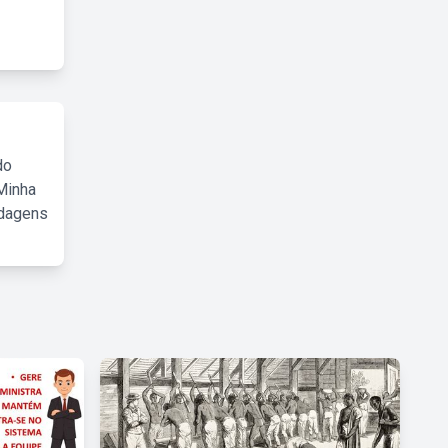
do
Minha
rdagens