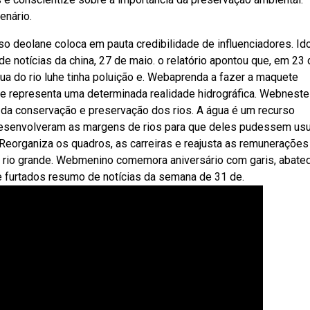
enário.
o deolane coloca em pauta credibilidade de influenciadores. Id
de notícias da china, 27 de maio. o relatório apontou que, em 23
ua do rio luhe tinha poluição e. Webaprenda a fazer a maquete
que representa uma determinada realidade hidrográfica. Webneste
da conservação e preservação dos rios. A água é um recurso
 desenvolveram as margens de rios para que deles pudessem usu
. Reorganiza os quadros, as carreiras e reajusta as remuneraçõe
o rio grande. Webmenino comemora aniversário com garis, abate
e furtados resumo de notícias da semana de 31 de.