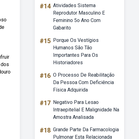
#14
Atividades Sistema
Reprodutor Masculino E
oso
Feminino 5o Ano Com
 de
Gabarito
#15
Porque Os Vestígios
Humanos São Tão
Importantes Para Os
fruir
Historiadores
s dos
douro
#16
O Processo De Reabilitação
Da Pessoa Com Deficiência
Física Adquirida
#17
Negativo Para Lesao
Intraepitelial E Malignidade Na
Amostra Analisada
#18
Grande Parte Da Farmacologia
Pulmonar Esta Relacionada