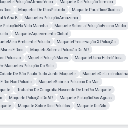
aquete PoluiçãoAtmosférica
Maquete De PoluiçãoTermica
s Rios
Maquetes De RiosPoluiido
Maquete Para RiosOluidos
l 5 Ana B
Maquetes PoluiçãoAmazonia
 PoluiçãoNa Vida Marinha
Maquete Sobre a PoluiçãoEnsino Medio
luido
MaqueteAquecimento Global
ueteMeio Ambiente Poluido
MaquetePreservação X Poluição
Msres E Rios
MaqueteSobre a Poluisão Do AR
re Poluicao
Mquete Poluiçõ Mares
MaqueteUsina Hidrelétrica
EmMaquetes Poluição Do Solo
 Cidade De São Paulo Tudo Junto Maquete
MaqueteDe Lixo Industria
E Rio Nao Poluido
MaqueteSobre a Poluicao Do Mar
quete
Trabalho De Geografia Nascente De UmRio Maquete
po
Maquete Poluição DoAR
Maquete PoluiçãoDas Aguas
aquete
Maquete Sobre RiosPoluídos
Maquete RioNilo