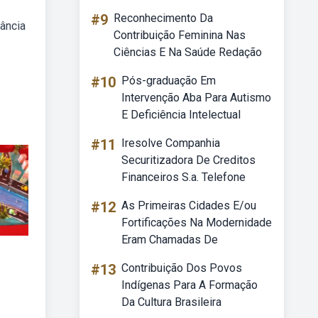
#9
Reconhecimento Da
tância
Contribuição Feminina Nas
Ciências E Na Saúde Redação
#10
Pós-graduação Em
Intervenção Aba Para Autismo
E Deficiência Intelectual
#11
Iresolve Companhia
Securitizadora De Creditos
Financeiros S.a. Telefone
#12
As Primeiras Cidades E/ou
Fortificações Na Modernidade
Eram Chamadas De
#13
Contribuição Dos Povos
Indígenas Para A Formação
Da Cultura Brasileira