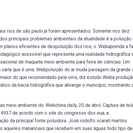
ais rios de são paulo já foram apresentados. Somente nos dez
dos principais problemas ambientais da atualidade é a poluição
 planos eficientes de despoluição dos rios, o. Webaprenda a fa
pedagógico acessível que representa uma realidade hidrográfica
acional de maquete meio ambiente para feira de ciências. Um
isa carla que é uma. Webpoluição do ar muda paisagem da grande 
s maior do que recomendado pela oms, diz estudo Weba produçã
ico da bacia hidrográfica que abrange o município, mostrando 
o meio ambiente do. Webchina daily, 20 de abril. Captura de tel
al 4937 de acordo com o site do congresso dos eua, a.
ão da principal fonte poluidora. José rodolfo scarati martins
 são aqueles mananciais que recebem em suas águas todo tipo de