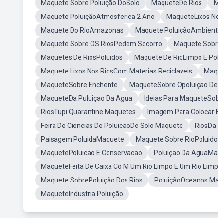
Maquete Sobre Poluição DoSolo
MaqueteDe Rios
M
Maquete PoluiçãoAtmosferica 2 Ano
MaqueteLixos No
Maquete Do RioAmazonas
Maquete PoluiçãoAmbienta
Maquete Sobre OS RiosPedem Socorro
Maquete Sobre
Maquetes De RiosPoluidos
Maquete De RioLimpo E Po
Maquete Lixos Nos RiosCom Materias Reciclaveis
Maq
MaqueteSobre Enchente
MaqueteSobre Opoluiçao De 
MaqueteDa Puluiçao Da Agua
Ideias Para MaqueteSob
RiosTupi Quarantine Maquetes
Imagem Para Colocar 
Feira De Ciencias De PoluicaoDo Solo Maquete
RiosDa
Paisagem PoluidaMaquete
Maquete Sobre RioPoluido 
MaquetePoluicao E Conservacao
Poluiçao Da AguaMa
MaqueteFeita De Caixa Co M Um Rio Limpo E Um Rio Lim
Maquete SobrePoluição Dos Rios
PoluiçãoOceanos M
MaqueteIndustria Poluição