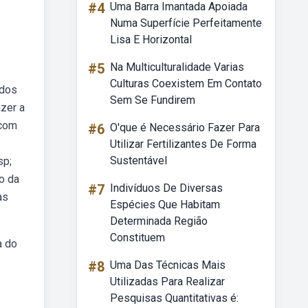
#4
Uma Barra Imantada Apoiada
Numa Superfície Perfeitamente
Lisa E Horizontal
#5
Na Multiculturalidade Varias
Culturas Coexistem Em Contato
 dos
Sem Se Fundirem
zer a
 com
#6
O'que é Necessário Fazer Para
Utilizar Fertilizantes De Forma
Sustentável
sp;
o da
#7
Indivíduos De Diversas
as
Espécies Que Habitam
Determinada Região
Constituem
a do
#8
Uma Das Técnicas Mais
Utilizadas Para Realizar
Pesquisas Quantitativas é: