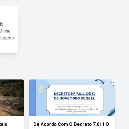
do
Minha
rdagens
ais
De Acordo Com O Decreto 7.611 O