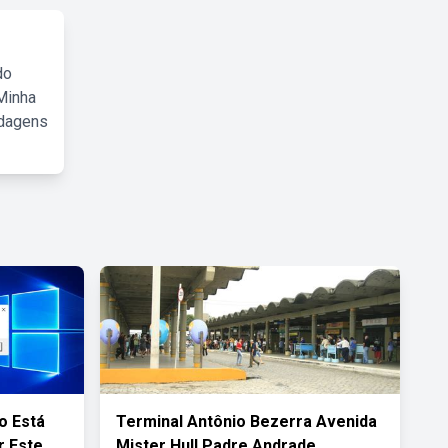
do
Minha
rdagens
o Está
Terminal Antônio Bezerra Avenida
r Este
Mister Hull Padre Andrade