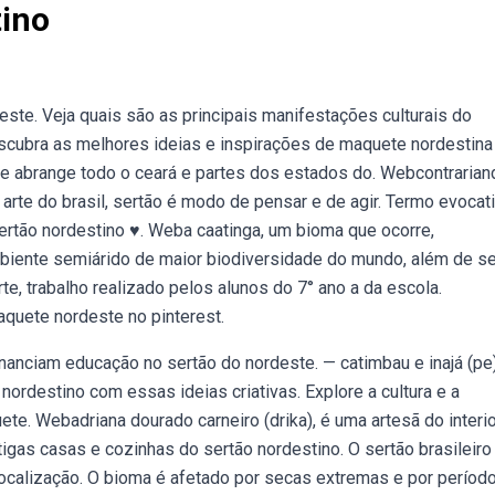
ino
este. Veja quais são as principais manifestações culturais do
scubra as melhores ideias e inspirações de maquete nordestina
ue abrange todo o ceará e partes dos estados do. Webcontrarian
rte do brasil, sertão é modo de pensar e de agir. Termo evocati
rtão nordestino ♥️. Weba caatinga, um bioma que ocorre,
mbiente semiárido de maior biodiversidade do mundo, além de s
te, trabalho realizado pelos alunos do 7° ano a da escola.
quete nordeste no pinterest.
anciam educação no sertão do nordeste. — catimbau e inajá (pe
ordestino com essas ideias criativas. Explore a cultura e a
e. Webadriana dourado carneiro (drika), é uma artesã do interio
ntigas casas e cozinhas do sertão nordestino. O sertão brasileir
localização. O bioma é afetado por secas extremas e por períod