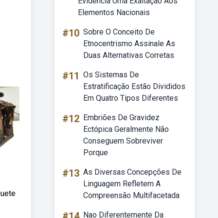
Evidencia Uma Exaltação Aos
Elementos Nacionais
#10
Sobre O Conceito De
Etnocentrismo Assinale As
Duas Alternativas Corretas
#11
Os Sistemas De
Estratificação Estão Divididos
Em Quatro Tipos Diferentes
#12
Embriões De Gravidez
Ectópica Geralmente Não
Conseguem Sobreviver
Porque
#13
As Diversas Concepções De
Linguagem Refletem A
quete
Compreensão Multifacetada
#14
Nao Diferentemente Da