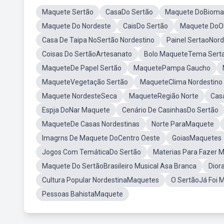
Maquete Sertão
CasaDo Sertão
Maquete DoBioma
Maquete Do Nordeste
CaisDo Sertão
Maquete DoOl
Casa De Taipa NoSertão Nordestino
Painel SertaoNord
Coisas Do SertãoArtesanato
Bolo MaqueteTema Sert
MaqueteDe Papel Sertão
MaquetePampa Gaucho
MaqueteVegetação Sertão
MaqueteClima Nordestino
Maquete NordesteSeca
MaqueteRegião Norte
Casa
Espja DoNar Maquete
Cenário De CasinhasDo Sertão
MaqueteDe Casas Nordestinas
Norte ParaMaquete
Imagrns De Maquete DoCentro Oeste
GoiasMaquetes
Jogos Com TemáticaDo Sertão
Materias Para Fazer 
Maquete Do SertãoBrasileiro Musical Asa Branca
Dior
Cultura Popular NordestinaMaquetes
O SertãoJá Foi 
Pessoas BahistaMaquete