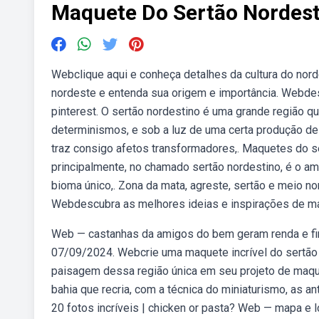
Maquete Do Sertão Nordest
Webclique aqui e conheça detalhes da cultura do nord
nordeste e entenda sua origem e importância. Webde
pinterest. O sertão nordestino é uma grande região q
determinismos, e sob a luz de uma certa produção de a
traz consigo afetos transformadores,. Maquetes do se
principalmente, no chamado sertão nordestino, é o a
bioma único,. Zona da mata, agreste, sertão e meio nor
Webdescubra as melhores ideias e inspirações de ma
Web — castanhas da amigos do bem geram renda e fin
07/09/2024. Webcrie uma maquete incrível do sertão n
paisagem dessa região única em seu projeto de maquet
bahia que recria, com a técnica do miniaturismo, as a
20 fotos incríveis | chicken or pasta? Web — mapa e 