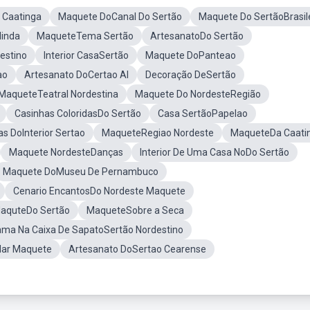
 Caatinga
Maquete DoCanal Do Sertão
Maquete Do SertãoBrasil
inda
MaqueteTema Sertão
ArtesanatoDo Sertão
estino
Interior CasaSertão
Maquete DoPanteao
ao
Artesanato DoCertao Al
Decoração DeSertão
MaqueteTeatral Nordestina
Maquete Do NordesteRegião
Casinhas ColoridasDo Sertão
Casa SertãoPapelao
s DoInterior Sertao
MaqueteRegiao Nordeste
MaqueteDa Caati
Maquete NordesteDanças
Interior De Uma Casa NoDo Sertão
Maquete DoMuseu De Pernambuco
Cenario EncantosDo Nordeste Maquete
MaquteDo Sertão
MaqueteSobre a Seca
ama Na Caixa De SapatoSertão Nordestino
Mar Maquete
Artesanato DoSertao Cearense