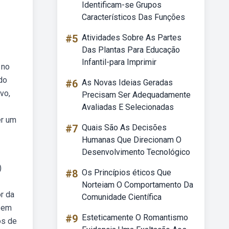
Identificam-se Grupos
Característicos Das Funções
#5
Atividades Sobre As Partes
Das Plantas Para Educação
Infantil-para Imprimir
 no
do
#6
As Novas Ideias Geradas
vo,
Precisam Ser Adequadamente
Avaliadas E Selecionadas
er um
#7
Quais São As Decisões
Humanas Que Direcionam O
Desenvolvimento Tecnológico
)
#8
Os Princípios éticos Que
Norteiam O Comportamento Da
r da
Comunidade Científica
o em
#9
Esteticamente O Romantismo
os de