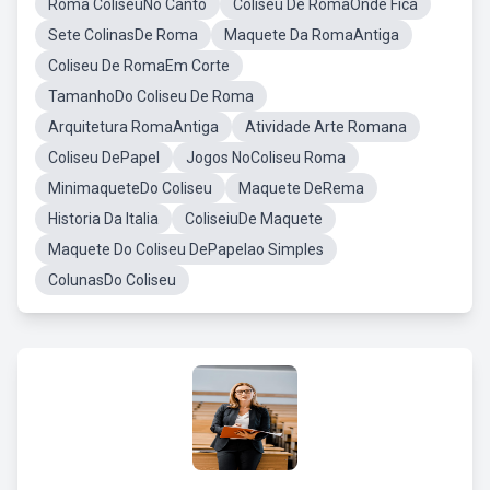
Roma ColiseuNo Canto
Coliseu De RomaOnde Fica
Sete ColinasDe Roma
Maquete Da RomaAntiga
Coliseu De RomaEm Corte
TamanhoDo Coliseu De Roma
Arquitetura RomaAntiga
Atividade Arte Romana
Coliseu DePapel
Jogos NoColiseu Roma
MinimaqueteDo Coliseu
Maquete DeRema
Historia Da Italia
ColiseiuDe Maquete
Maquete Do Coliseu DePapelao Simples
ColunasDo Coliseu