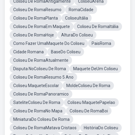
Coliseu De RomaAntigamente
ColiseuArena
Coliseu De RomaResumo
RomaCidade
Coliseu De RomaPlanta
ColiseuItália
Coliseu De RomaEm Maquete
Coliseu De RomaItália
Coliseu De RomaHoje
AlturaDo Coliseu
Como Fazer UmaMaquete Do Coliseu
PaisRoma
Cidade Romana
BaseDo Coliseu
Coliseu De RomaAtualmente
Disputa NoColiseu De Roma
Maquete DeUm Coliseu
Coliseu De RomaResumo 5 Ano
Coliseu MaqueteEscolar
MoldeColiseu De Roma
Coliseu De RomaPanoramico
SateliteColiseu De Roma
Coliseu MaquetePapelao
Coliseu De RomaNo Mapa
Coliseu De RomaBoi
MiniaturaDo Coliseu De Roma
Coliseu De RomaMatava Cristaos
HistóriaDo Coliseu