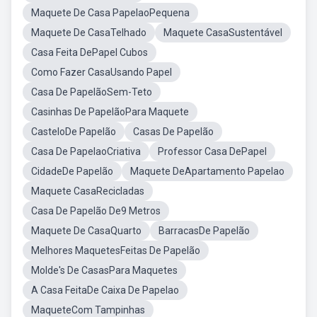
Maquete De Casa PapelaoPequena
Maquete De CasaTelhado
Maquete CasaSustentável
Casa Feita DePapel Cubos
Como Fazer CasaUsando Papel
Casa De PapelãoSem-Teto
Casinhas De PapelãoPara Maquete
CasteloDe Papelão
Casas De Papelão
Casa De PapelaoCriativa
Professor Casa DePapel
CidadeDe Papelão
Maquete DeApartamento Papelao
Maquete CasaRecicladas
Casa De Papelão De9 Metros
Maquete De CasaQuarto
BarracasDe Papelão
Melhores MaquetesFeitas De Papelão
Molde's De CasasPara Maquetes
A Casa FeitaDe Caixa De Papelao
MaqueteCom Tampinhas