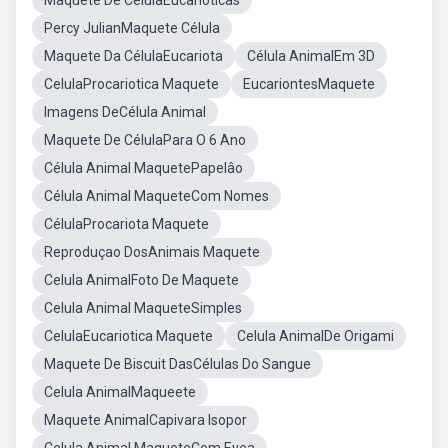
Maquete De CélulaEucarioticas
Percy JulianMaquete Célula
Maquete Da CélulaEucariota
Célula AnimalEm 3D
CelulaProcariotica Maquete
EucariontesMaquete
Imagens DeCélula Animal
Maquete De CélulaPara O 6 Ano
Célula Animal MaquetePapelâo
Célula Animal MaqueteCom Nomes
CélulaProcariota Maquete
Reproduçao DosAnimais Maquete
Celula AnimalFoto De Maquete
Celula Animal MaqueteSimples
CelulaEucariotica Maquete
Celula AnimalDe Origami
Maquete De Biscuit DasCélulas Do Sangue
Celula AnimalMaqueete
Maquete AnimalCapivara Isopor