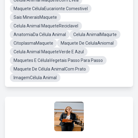
Celula Animal MaqueteCom Evea
Maquete CélulaEucarionte Comestivel
Sais MineraisMaquete
Celula Animal MaqueteReciclavel
AnatomiaDa Célula Animal
Celula AnimalMaqurte
CitoplasmaMaquete
Maquete De CelulaAniomal
Celula Animal MaqueteVerde E Azul
Maquetes E CélulaVegetais Passo Para Passo
Maquete De Célula AnimalCom Prato
ImagemCélula Animal