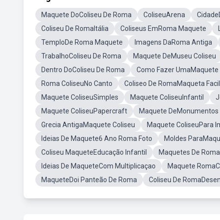
Maquete DoColiseu De Roma
ColiseuArena
Cidad
Coliseu De RomaItália
Coliseus EmRoma Maquete
TemploDe Roma Maquete
Imagens DaRoma Antiga
TrabalhoColiseu De Roma
Maquete DeMuseu Coliseu
Dentro DoColiseu De Roma
Como Fazer UmaMaquete D
Roma ColiseuNo Canto
Coliseo De RomaMaqueta Facil
Maquete ColiseuSimples
Maquete ColiseuInfantil
J
Maquete ColiseuPapercraft
Maquete DeMonumentos
Grecia AntigaMaquete Coliseu
Maquete ColiseuPara I
Ideias De Maquete6 Ano Roma Foto
Moldes ParaMaque
Coliseu MaqueteEducação Infantil
Maquetes De Roma
Ideias De MaqueteCom Multiplicaçao
Maquete RomaC
MaqueteDoi Panteão De Roma
Coliseu De RomaDesen