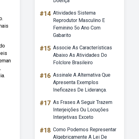
Doença
#14
Atividades Sistema
o.
Reprodutor Masculino E
mais
Feminino 5o Ano Com
Gabarito
ado
#15
Associe As Características
veis
Abaixo As Atividades Do
leman
Folclore Brasileiro
,
#16
Assinale A Alternativa Que
ia.
Apresenta Exemplos
Ineficazes De Liderança.
#17
As Frases A Seguir Trazem
Interjeições Ou Locuções
Interjetivas Exceto
#18
Como Podemos Representar
Algebricamente A Lei De