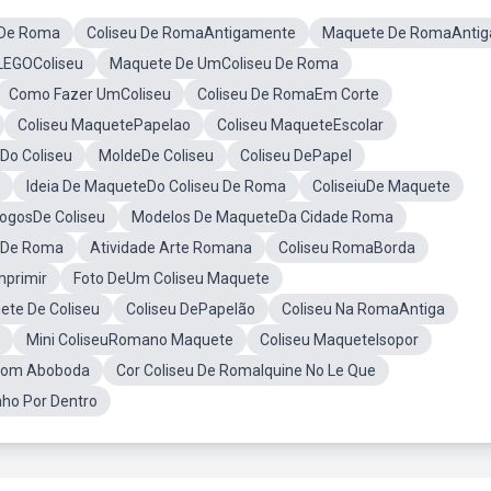
eDe Roma
Coliseu De RomaAntigamente
Maquete De RomaAntig
LEGOColiseu
Maquete De UmColiseu De Roma
Como Fazer UmColiseu
Coliseu De RomaEm Corte
Coliseu MaquetePapelao
Coliseu MaqueteEscolar
o Coliseu
MoldeDe Coliseu
Coliseu DePapel
Ideia De MaqueteDo Coliseu De Roma
ColiseiuDe Maquete
ogosDe Coliseu
Modelos De MaqueteDa Cidade Roma
 De Roma
Atividade Arte Romana
Coliseu RomaBorda
mprimir
Foto DeUm Coliseu Maquete
te De Coliseu
Coliseu DePapelão
Coliseu Na RomaAntiga
Mini ColiseuRomano Maquete
Coliseu MaqueteIsopor
om Aboboda
Cor Coliseu De RomaIquine No Le Que
ho Por Dentro