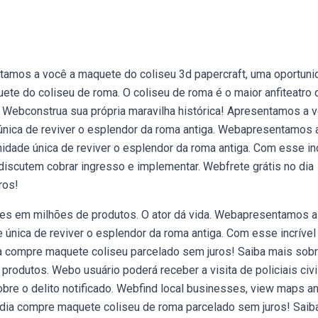
ntamos a você a maquete do coliseu 3d papercraft, uma oportun
ete do coliseu de roma. O coliseu de roma é o maior anfiteatro 
 Webconstrua sua própria maravilha histórica! Apresentamos a 
única de reviver o esplendor da roma antiga. Webapresentamos 
idade única de reviver o esplendor da roma antiga. Com esse inc
iscutem cobrar ingresso e implementar. Webfrete grátis no dia
ros!
ões em milhões de produtos. O ator dá vida. Webapresentamos a
 única de reviver o esplendor da roma antiga. Com esse incrível
a compre maquete coliseu parcelado sem juros! Saiba mais sob
rodutos. Webo usuário poderá receber a visita de policiais civi
obre o delito notificado. Webfind local businesses, view maps a
o dia compre maquete coliseu de roma parcelado sem juros! Saib