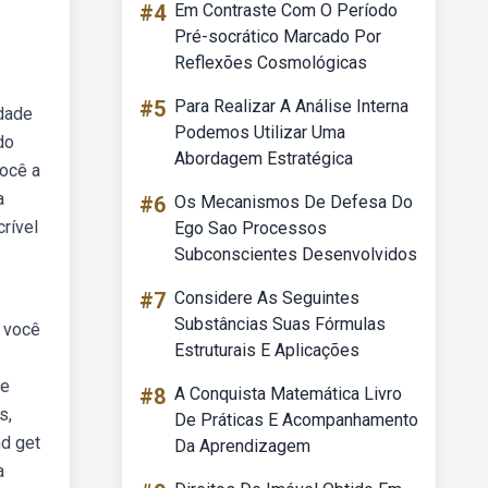
#4
Em Contraste Com O Período
Pré-socrático Marcado Por
Reflexões Cosmológicas
#5
Para Realizar A Análise Interna
idade
Podemos Utilizar Uma
do
Abordagem Estratégica
você a
a
#6
Os Mecanismos De Defesa Do
rível
Ego Sao Processos
Subconscientes Desenvolvidos
#7
Considere As Seguintes
Substâncias Suas Fórmulas
 você
Estruturais E Aplicações
re
#8
A Conquista Matemática Livro
s,
De Práticas E Acompanhamento
nd get
Da Aprendizagem
a