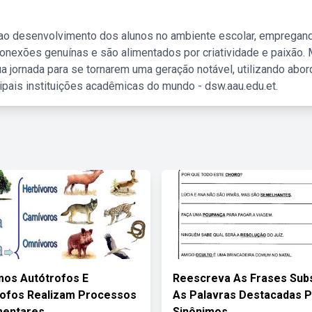
 ao desenvolvimento dos alunos no ambiente escolar, empregan
nexões genuínas e são alimentados por criatividade e paixão. 
a jornada para se tornarem uma geração notável, utilizando abo
ipais instituições acadêmicas do mundo - dsw.aau.edu.et.
os Autótrofos E
Reescreva As Frases Subs
rofos Realizam Processos
As Palavras Destacadas 
entares
Sinônimos