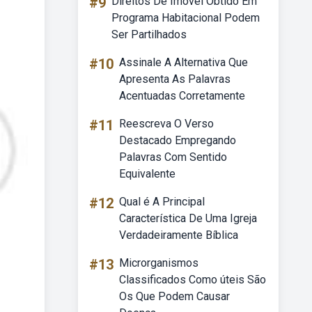
#9
Direitos De Imóvel Obtido Em
Programa Habitacional Podem
Ser Partilhados
#10
Assinale A Alternativa Que
Apresenta As Palavras
Acentuadas Corretamente
#11
Reescreva O Verso
Destacado Empregando
Palavras Com Sentido
Equivalente
#12
Qual é A Principal
Característica De Uma Igreja
Verdadeiramente Bíblica
#13
Microrganismos
Classificados Como úteis São
Os Que Podem Causar