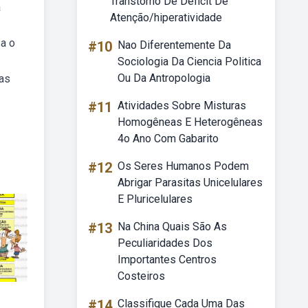
Transtorno De Déficit De
a
Atenção/hiperatividade
a o
#10
Nao Diferentemente Da
Sociologia Da Ciencia Politica
Ou Da Antropologia
pas
#11
Atividades Sobre Misturas
Homogêneas E Heterogêneas
4o Ano Com Gabarito
#12
Os Seres Humanos Podem
Abrigar Parasitas Unicelulares
E Pluricelulares
#13
Na China Quais São As
Peculiaridades Dos
Importantes Centros
Costeiros
#14
Classifique Cada Uma Das