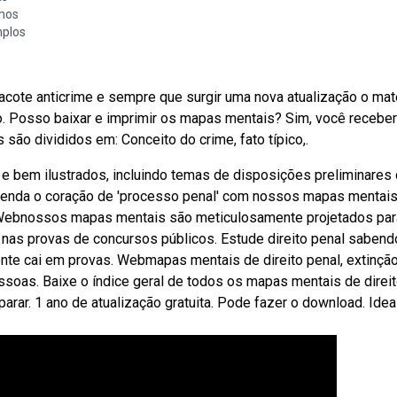
mos
plos
cote anticrime e sempre que surgir uma nova atualização o mate
o. Posso baixar e imprimir os mapas mentais? Sim, você receber
são divididos em: Conceito do crime, fato típico,.
 bem ilustrados, incluindo temas de disposições preliminares 
tenda o coração de 'processo penal' com nossos mapas mentais
. Webnossos mapas mentais são meticulosamente projetados par
 nas provas de concursos públicos. Estude direito penal sabend
nte cai em provas. Webmapas mentais de direito penal, extinçã
ssoas. Baixe o índice geral de todos os mapas mentais de direi
parar. 1 ano de atualização gratuita. Pode fazer o download. Idea