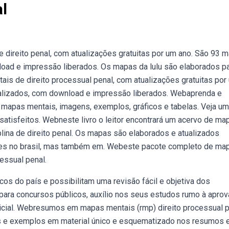
l
ireito penal, com atualizações gratuitas por um ano. São 93 
nload e impressão liberados. Os mapas da lulu são elaborados p
s de direito processual penal, com atualizações gratuitas por
ualizados, com download e impressão liberados. Webaprenda e
mapas mentais, imagens, exemplos, gráficos e tabelas. Veja u
atisfeitos. Webneste livro o leitor encontrará um acervo de ma
lina de direito penal. Os mapas são elaborados e atualizados
tes no brasil, mas também em. Webeste pacote completo de ma
essual penal.
os do país e possibilitam uma revisão fácil e objetiva dos
ara concursos públicos, auxílio nos seus estudos rumo à aprov
licial. Webresumos em mapas mentais (rmp) direito processual p
os e exemplos em material único e esquematizado nos resumos