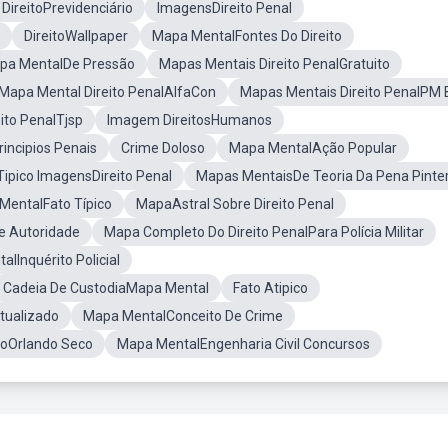
DireitoPrevidenciário
ImagensDireito Penal
DireitoWallpaper
Mapa MentalFontes Do Direito
pa MentalDe Pressão
Mapas Mentais Direito PenalGratuito
Mapa Mental Direito PenalAlfaCon
Mapas Mentais Direito PenalPM
ito PenalTjsp
Imagem DireitosHumanos
incipios Penais
Crime Doloso
Mapa MentalAção Popular
Tipico ImagensDireito Penal
Mapas MentaisDe Teoria Da Pena Pinte
MentalFato Típico
MapaAstral Sobre Direito Penal
e Autoridade
Mapa Completo Do Direito PenalPara Polícia Militar
lInquérito Policial
Cadeia De CustodiaMapa Mental
Fato Atipico
tualizado
Mapa MentalConceito De Crime
itoOrlando Seco
Mapa MentalEngenharia Civil Concursos