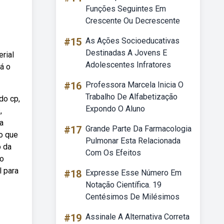
Funções Seguintes Em
Crescente Ou Decrescente
#15
As Ações Socioeducativas
Destinadas A Jovens E
rial
Adolescentes Infratores
á o
#16
Professora Marcela Inicia O
Trabalho De Alfabetização
do cp,
Expondo O Aluno
,
a
#17
Grande Parte Da Farmacologia
o que
Pulmonar Esta Relacionada
o da
Com Os Efeitos
to
l para
#18
Expresse Esse Número Em
Notação Científica. 19
Centésimos De Milésimos
#19
Assinale A Alternativa Correta