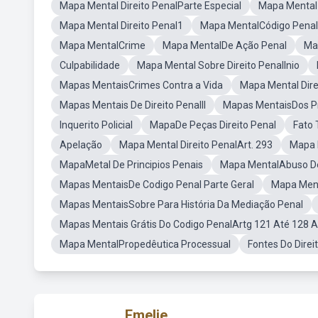
Mapa Mental Direito PenalParte Especial
Mapa Mental 
Mapa Mental Direito Penal1
Mapa MentalCódigo Penal
Mapa MentalCrime
Mapa MentalDe Ação Penal
Ma
Culpabilidade
Mapa Mental Sobre Direito PenalInio
Mapas MentaisCrimes Contra a Vida
Mapa Mental Dire
Mapas Mentais De Direito PenalII
Mapas MentaisDos Pr
Inquerito Policial
MapaDe Peças Direito Penal
Fato 
Apelação
Mapa Mental Direito PenalArt. 293
Mapa 
MapaMetal De Principios Penais
Mapa MentalAbuso D
Mapas MentaisDe Codigo Penal Parte Geral
Mapa Menta
Mapas MentaisSobre Para História Da Mediação Penal
Mapas Mentais Grátis Do Codigo PenalArtg 121 Até 128 A
Mapa MentalPropedêutica Processual
Fontes Do Dire
Emelie