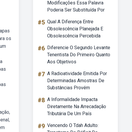
Modificações Essa Palavra
Poderia Ser Substituída Por
#5
Qual A Diferença Entre
Obsolescência Planejada E
mapas
Obsolescência Percebida
ara os
 um
#6
Diferencie O Segundo Levante
Tenentista Do Primeiro Quanto
ma
Aos Objetivos
pas
#7
A Radioatividade Emitida Por
Determinadas Amostras De
pas
Substâncias Provém
#8
A Informalidade Impacta
Diretamente Na Arrecadação
ação,
Tributária De Um País
enal,
#9
Vencendo O Tdah Adulto:
 em