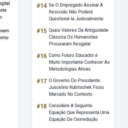
gital
#14
Se O Empregado Assinar A
este
Rescisão Não Poderá
o
Questioná-la Judicialmente
#15
Quais Valores Da Antiguidade
 enem
Clássica Os Humanistas
termo
Procuraram Resgatar
#16
Como Futuro Educador é
Muito Importante Conhecer As
Metodologias Ativas
#17
O Governo Do Presidente
Juscelino Kubitschek Ficou
Marcado No Contexto
#18
Considere A Seguinte
Equação Que Representa Uma
Equação De Oxirredução