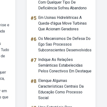
Com Qualquer Tipo De
Deficiência Sofreu Abandono
#5
Em Usinas Hidrelétricas A
Queda-d'água Move Turbinas
vise e
Que Acionam Geradores
uda
#6
Os Mecanismos De Defesa Do
s
Ego Sao Processos
. Tudo
Subconscientes Desenvolvidos
 de
#7
Indique As Relações
Semânticas Estabelecidas
Pelos Conectivos Em Destaque
quer
ca,
#8
Elenque Algumas
Características Centrais Da
ir em
Educação Como Processo
s que
Social