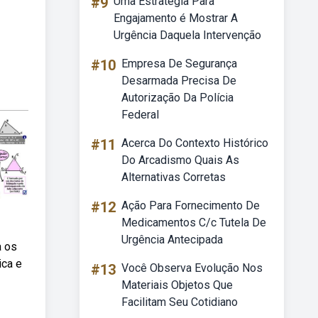
#9
Uma Estratégia Para
Engajamento é Mostrar A
Urgência Daquela Intervenção
#10
Empresa De Segurança
Desarmada Precisa De
Autorização Da Polícia
Federal
#11
Acerca Do Contexto Histórico
Do Arcadismo Quais As
Alternativas Corretas
#12
Ação Para Fornecimento De
Medicamentos C/c Tutela De
Urgência Antecipada
a os
ica e
#13
Você Observa Evolução Nos
Materiais Objetos Que
Facilitam Seu Cotidiano