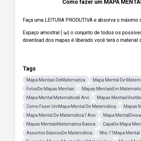
Como fazer um MAPA MENTAL 
Faça uma LEITURA PRODUTIVA e absorva o máximo de c
Espaço amostral ( ω) o conjunto de todos os possíve
download dos mapas é liberado você terá o material 
Tags
Mapa Mentais DeMatematica
Mapa Mental De Matem
FotosDe Mapas Mentais
Mapas MentaisEm Matemati
Mapa Mental Matemática6 Ano
Mapas MentaisVestibu
Como Fazer UmMapa Mental De Matemática
Mapas M
Mapa Mental De Matemática7 Ano
Mapa MentalDivis
Mapas MentaisMatematica Basica
CapaDe Mapa Ment
Assuntos BásicosDe Matemática
Nho 11Mapa Mental