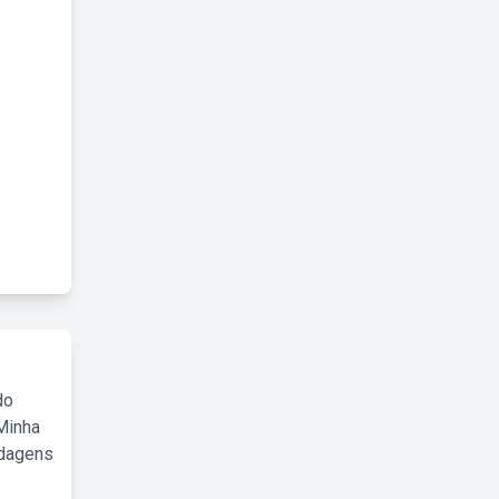
do
Minha
rdagens