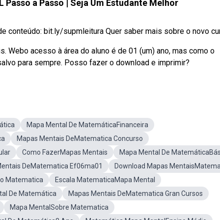
Passo a Passo | Seja Um Estudante Melhor
onteúdo: bit.ly/supmleitura Quer saber mais sobre o novo curs
is. Webo acesso à área do aluno é de 01 (um) ano, mas como o
salvo para sempre. Posso fazer o download e imprimir?
ática
Mapa Mental De MatemáticaFinanceira
ca
Mapas Mentais DeMatematica Concurso
lar
Como FazerMapas Mentais
Mapa Mental De MatemáticaBás
entais DeMatematica Ef06ma01
Download Mapas MentaisMatema
ao Matematica
Escala MatematicaMapa Mental
al De Matemática
Mapas Mentais DeMatematica Gran Cursos
Mapa MentalSobre Matematica