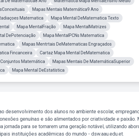
al De Matemática8 Ano
Matemática Mapa MentalEnsino Médio
sConceituais
Mapas Mentais Matemática9 Ano
Radiaçoes Matematica
Mapa Mental DeMatematica Texto
ental
Mapa MentalFração
Mapa MentalMatrizes
al DePotenciação
Mapa MentalPCNs Matematica
ematica
Mapas Mentrtais DeMatematicas Engraçados
ica Fincanceira
Cartaz Mapa Mental DeMatematica
Conjuntos Matemática
Mapas Mentais De MatemáticaSuperior
ica
Mapa Mental DeEstatística
 ao desenvolvimento dos alunos no ambiente escolar, empregan
nexões genuínas e são alimentados por criatividade e paixão. 
a jornada para se tornarem uma geração notável, utilizando abo
ipais instituições acadêmicas do mundo - dsw.aau.edu.et.