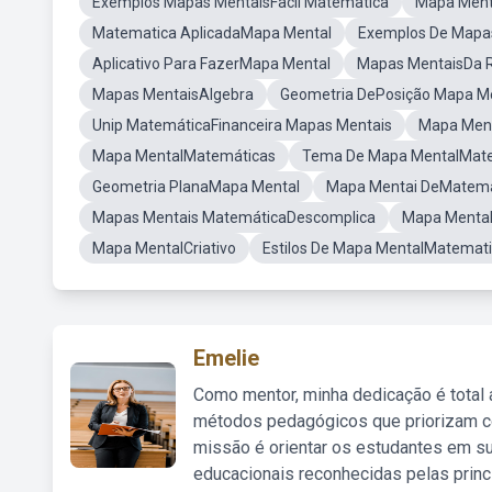
Exemplos Mapas MentaisFacil Matematica
Mapa Ment
Matematica AplicadaMapa Mental
Exemplos De Mapa
Aplicativo Para FazerMapa Mental
Mapas MentaisDa 
Mapas MentaisAlgebra
Geometria DePosição Mapa M
Unip MatemáticaFinanceira Mapas Mentais
Mapa Ment
Mapa MentalMatemáticas
Tema De Mapa MentalMat
Geometria PlanaMapa Mental
Mapa Mentai DeMatemat
Mapas Mentais MatemáticaDescomplica
Mapa Mental
Mapa MentalCriativo
Estilos De Mapa MentalMatemat
Emelie
Como mentor, minha dedicação é total
métodos pedagógicos que priorizam co
missão é orientar os estudantes em su
educacionais reconhecidas pelas princ