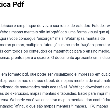
ica Pdf
sica e simplifique de vez a sua rotina de estudos. Estude, re
Webos mapas mentais são infográficos, uma forma visual que aj
. Agora você consegue “enxergar” mais. Webmapas mentais de
números primos, múltiplos, fatoração, mmc, mdc, frações, produto
ais com todos os conteúdos de matemática para o ensino médio
uemas prontos para o quadro,. O documento apresenta um índice
em formato pdf, que pode ser visualizado e impresso em qual
. Webapresentamos o nosso ebook de mapas mentais de matemáti
rendizado de matemática mais acessível,. Webfaça downloads de
stas de exercícios, mapas mentais e tabuadas. Baixe para imprim
stema. Webnele você vai encontrar mapas mentais dos conteúdo
ntando: “afinal, o que são mapas mentais?” mapas. ️ 170 mapas