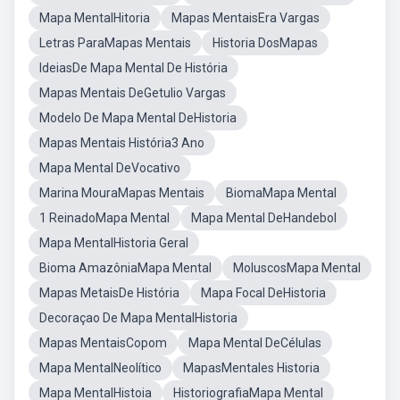
Mapa MentalHitoria
Mapas MentaisEra Vargas
Letras ParaMapas Mentais
Historia DosMapas
IdeiasDe Mapa Mental De História
Mapas Mentais DeGetulio Vargas
Modelo De Mapa Mental DeHistoria
Mapas Mentais História3 Ano
Mapa Mental DeVocativo
Marina MouraMapas Mentais
BiomaMapa Mental
1 ReinadoMapa Mental
Mapa Mental DeHandebol
Mapa MentalHistoria Geral
Bioma AmazôniaMapa Mental
MoluscosMapa Mental
Mapas MetaisDe História
Mapa Focal DeHistoria
Decoraçao De Mapa MentalHistoria
Mapas MentaisCopom
Mapa Mental DeCélulas
Mapa MentalNeolítico
MapasMentales Historia
Mapa MentalHistoia
HistoriografiaMapa Mental