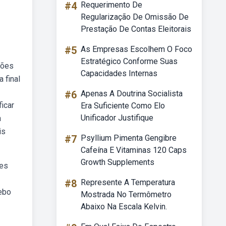
#4
Requerimento De
Regularização De Omissão De
Prestação De Contas Eleitorais
#5
As Empresas Escolhem O Foco
Estratégico Conforme Suas
sões
Capacidades Internas
 final
#6
Apenas A Doutrina Socialista
icar
Era Suficiente Como Elo
Unificador Justifique
a
is
#7
Psyllium Pimenta Gengibre
Cafeína E Vitaminas 120 Caps
Growth Supplements
ões
#8
Represente A Temperatura
ebo
Mostrada No Termômetro
Abaixo Na Escala Kelvin.