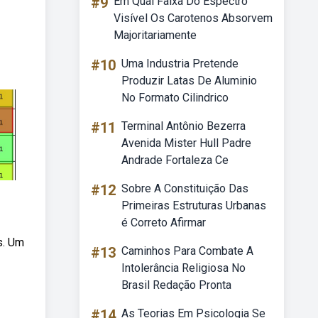
#9
Em Qual Faixa Do Espectro
Visível Os Carotenos Absorvem
Majoritariamente
#10
Uma Industria Pretende
Produzir Latas De Aluminio
No Formato Cilindrico
#11
Terminal Antônio Bezerra
Avenida Mister Hull Padre
Andrade Fortaleza Ce
#12
Sobre A Constituição Das
Primeiras Estruturas Urbanas
é Correto Afirmar
s. Um
#13
Caminhos Para Combate A
Intolerância Religiosa No
Brasil Redação Pronta
#14
As Teorias Em Psicologia Se