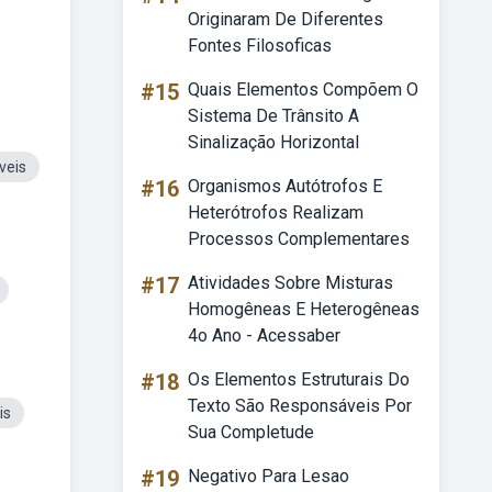
Originaram De Diferentes
Fontes Filosoficas
#15
Quais Elementos Compõem O
Sistema De Trânsito A
Sinalização Horizontal
veis
#16
Organismos Autótrofos E
Heterótrofos Realizam
Processos Complementares
#17
Atividades Sobre Misturas
Homogêneas E Heterogêneas
4o Ano - Acessaber
#18
Os Elementos Estruturais Do
Texto São Responsáveis Por
is
Sua Completude
#19
Negativo Para Lesao