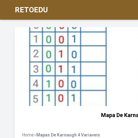
RETOEDU
Mapa De Karna
Home
>
Mapas De Karnaugh 4 Variaveis