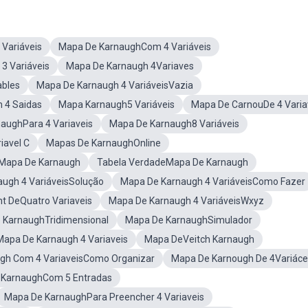
Variáveis
Mapa De KarnaughCom 4 Variáveis
3 Variáveis
Mapa De Karnaugh 4Variaves
ables
Mapa De Karnaugh 4 VariáveisVazia
 4 Saidas
Mapa Karnaugh5 Variáveis
Mapa De CarnouDe 4 Varia
aughPara 4 Variaveis
Mapa De Karnaugh8 Variáveis
iavel C
Mapas De KarnaughOnline
oMapa De Karnaugh
Tabela VerdadeMapa De Karnaugh
ugh 4 VariáveisSolução
Mapa De Karnaugh 4 VariáveisComo Fazer
t DeQuatro Variaveis
Mapa De Karnaugh 4 VariáveisWxyz
 KarnaughTridimensional
Mapa De KarnaughSimulador
apa De Karnaugh 4 Variaveis
Mapa DeVeitch Karnaugh
gh Com 4 VariaveisComo Organizar
Mapa De Karnough De 4Variáce
 KarnaughCom 5 Entradas
Mapa De KarnaughPara Preencher 4 Variaveis