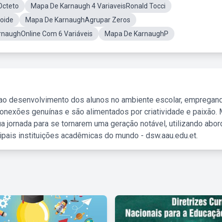
Octeto
Mapa De Karnaugh 4 VariaveisRonald Tocci
oide
Mapa De KarnaughAgrupar Zeros
naughOnline Com 6 Variáveis
Mapa De KarnaughP
 ao desenvolvimento dos alunos no ambiente escolar, empregan
nexões genuínas e são alimentados por criatividade e paixão. 
a jornada para se tornarem uma geração notável, utilizando abo
ipais instituições acadêmicas do mundo - dsw.aau.edu.et.