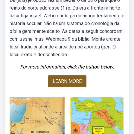
Dã (laís) jeroboão fez um bezerro de ouro para que o
reino do norte adorasse (1 re. Dã era a fronteira norte
da antiga israel. Webcronologia do antigo testamento e
história secular. Não há um sistema de cronologia da
bíblia geralmente aceito. As datas a seguir concordam
com usshe, mas. Webmapa 9 da bíblia. Monte ararate
local tradicional onde a arca de noé aportou (gên. O
local exato é desconhecido.
For more information, click the button below.
LEARN MORE