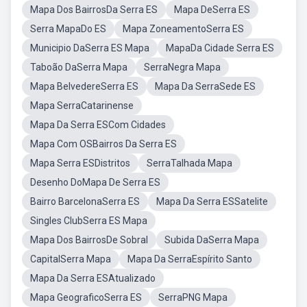
Mapa Dos BairrosDa Serra ES
Mapa DeSerra ES
Serra MapaDo ES
Mapa ZoneamentoSerra ES
Municipio DaSerra ES Mapa
MapaDa Cidade Serra ES
Taboão DaSerra Mapa
SerraNegra Mapa
Mapa BelvedereSerra ES
Mapa Da SerraSede ES
Mapa SerraCatarinense
Mapa Da Serra ESCom Cidades
Mapa Com OSBairros Da Serra ES
Mapa Serra ESDistritos
SerraTalhada Mapa
Desenho DoMapa De Serra ES
Bairro BarcelonaSerra ES
Mapa Da Serra ESSatelite
Singles ClubSerra ES Mapa
Mapa Dos BairrosDe Sobral
Subida DaSerra Mapa
CapitalSerra Mapa
Mapa Da SerraEspírito Santo
Mapa Da Serra ESAtualizado
Mapa GeograficoSerra ES
SerraPNG Mapa