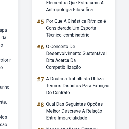
Elementos Que Estruturam A
Antropologia Filosófica.
#5
Por Que A Ginástica Rítmica é
Considerada Um Esporte
mapa
Técnico-combinatório
a da
 o
#6
O Conceito De
Desenvolvimento Sustentável
lorir,
Dita Acerca Da
Compatibilização
co
#7
A Doutrina Trabalhista Utiliza
Termos Distintos Para Extinção
junho
Do Contrato
nte.
#8
Qual Das Seguintes Opções
Melhor Descreve A Relação
plos
Entre Imparcialidade
ssão