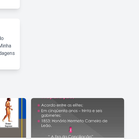
do
Minha
rdagens