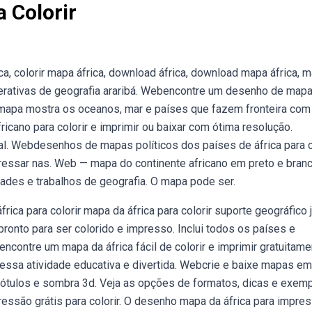
a Colorir
a, colorir mapa áfrica, download áfrica, download mapa áfrica, 
interativas de geografia araribá. Webencontre um desenho de map
 O mapa mostra os oceanos, mar e países que fazem fronteira com
icano para colorir e imprimir ou baixar com ótima resolução.
al. Webdesenhos de mapas políticos dos países de áfrica para co
eressar nas. Web — mapa do continente africano em preto e bran
dades e trabalhos de geografia. O mapa pode ser.
ica para colorir mapa da áfrica para colorir suporte geográfico 
onto para ser colorido e impresso. Inclui todos os países e
contre um mapa da áfrica fácil de colorir e imprimir gratuitame
essa atividade educativa e divertida. Webcrie e baixe mapas em
 rótulos e sombra 3d. Veja as opções de formatos, dicas e exem
essão grátis para colorir. O desenho mapa da áfrica para impre