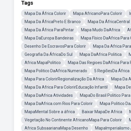
Tags
Mapa Da África Colorir
Mapa AfricanoPara Colorir
Mapa Da ÁfricaPreto E Branco
Mapa Da ÁfricaCentral
Mapa Da África ParaPintar
Mapa Mudo DaAfrica
At
Mapa DaEuropa Bandeiras
Mapa Físico DaAfrica Para C
Desenho De EscravosPara Colorir
Mapa Da Africa Para
Geografia Da ÁfricaDo Sul
Mapa DaAfrica Politica
M
Africa MapaPolitico
Mapa Das Regioes DaAfrica Para 
Mapa Politico DaAfrica Numerado
5 RegiõesDa África
Mapa Para ColorirRegionalização Da Africa
Mapa Da Af
Mapa Da Africa Para ColorirEducação Infantil
Mapa De 
Mapa DaAfrica Atividades
MapaDo Brasil Politico Para
Mapa DaAfrica.com Rios Para Colorir
Mapa Politico Da
MapaMental Sobre a áfrica
Baixar MapaDe Africa
Vegetação No Continente AfricanoMapa Para Colorir
M
Africa SubsaarianaMapa Desenho
MapaImperialismo A