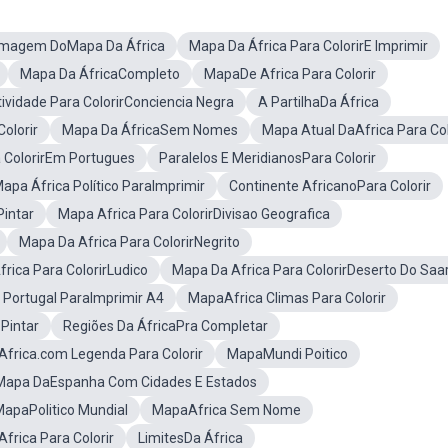
Imagem DoMapa Da África
Mapa Da África Para ColorirE Imprimir
Mapa Da ÁfricaCompleto
MapaDe Africa Para Colorir
ividade Para ColorirConciencia Negra
A PartilhaDa África
olorir
Mapa Da ÁfricaSem Nomes
Mapa Atual DaAfrica Para Col
 ColorirEm Portugues
Paralelos E MeridianosPara Colorir
apa África Político ParaImprimir
Continente AfricanoPara Colorir
Pintar
Mapa Africa Para ColorirDivisao Geografica
Mapa Da Africa Para ColorirNegrito
rica Para ColorirLudico
Mapa Da Africa Para ColorirDeserto Do Saa
Portugal ParaImprimir A4
MapaAfrica Climas Para Colorir
 Pintar
Regiões Da ÁfricaPra Completar
Africa.com Legenda Para Colorir
MapaMundi Poitico
Mapa DaEspanha Com Cidades E Estados
apaPolitico Mundial
MapaAfrica Sem Nome
frica Para Colorir
LimitesDa África