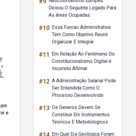
#9
Neocolonialismo Europeu
Deixou O Seguinte Legado Para
As áreas Ocupadas:
#10
Essa Funcao Administrativa
Tem Como Objetivo Reunir
Organizar E Integrar
#11
Em Relação Ao Fenômeno Do
Constitucionalismo Digital é
Incorreto Afirmar
#12
A Administração Salarial Pode
Ser Entendida Como O
Processo Desenvolvido
luye
#13
Os Generos Devem Se
mir e
Constituir Em Instrumentos
Teoricos E Metodologicos
#14
Em Qual Era Geológica Foram