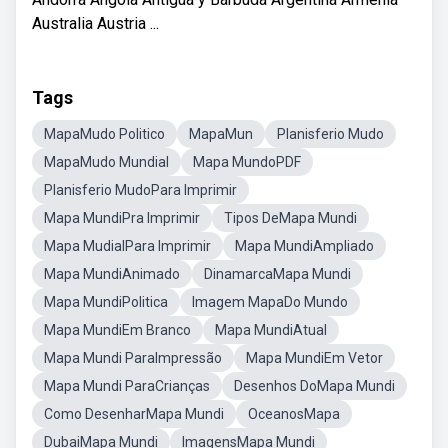
Australia Austria ...
Tags
MapaMudo Politico
MapaMun
Planisferio Mudo
MapaMudo Mundial
Mapa MundoPDF
Planisferio MudoPara Imprimir
Mapa MundiPra Imprimir
Tipos DeMapa Mundi
Mapa MudialPara Imprimir
Mapa MundiAmpliado
Mapa MundiAnimado
DinamarcaMapa Mundi
Mapa MundiPolitica
Imagem MapaDo Mundo
Mapa MundiEm Branco
Mapa MundiAtual
Mapa Mundi ParaImpressão
Mapa MundiEm Vetor
Mapa Mundi ParaCrianças
Desenhos DoMapa Mundi
Como DesenharMapa Mundi
OceanosMapa
DubaiMapa Mundi
ImagensMapa Mundi