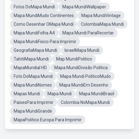
Fotos DoMapa Mundi
Mapa MundiWallpaper
Mapa MundiMudo Continentes
Mapa MundiVintage
Como Desenhar OMapa Mundi
ColombiaMapa Mundi
Mapa MundiFolha A4
Mapa Mundi ParaRecortar
Mapa MundiFisico Para Imprimir
GeografiaMapa Mundi
IsraelMapa Mundi
TahitiMapa Mundi
Map MundiPolitico
MapaMundial HD
Mapa MundiDivisão Política
Foto DoMapa Mundi
Mapa Mundi PolíticoMudo
Mapa MundiNomes
Mapa MundiEm Desenho
Mapas Mundi
Mapa Mundi
Mapa MundiBrasil
PaisesPara Imprimir
Colombia NoMapa Mundi
Mapa MundiGrande
MapaPolitico Europa Para Imprimir