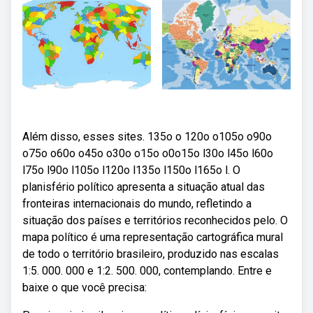
Além disso, esses sites. 135o o 120o o105o o90o
o75o o60o o45o o30o o15o o0o15o l30o l45o l60o
l75o l90o l105o l120o l135o l150o l165o l. O
planisfério político apresenta a situação atual das
fronteiras internacionais do mundo, refletindo a
situação dos países e territórios reconhecidos pelo. O
mapa político é uma representação cartográfica mural
de todo o território brasileiro, produzido nas escalas
1:5. 000. 000 e 1:2. 500. 000, contemplando. Entre e
baixe o que você precisa: