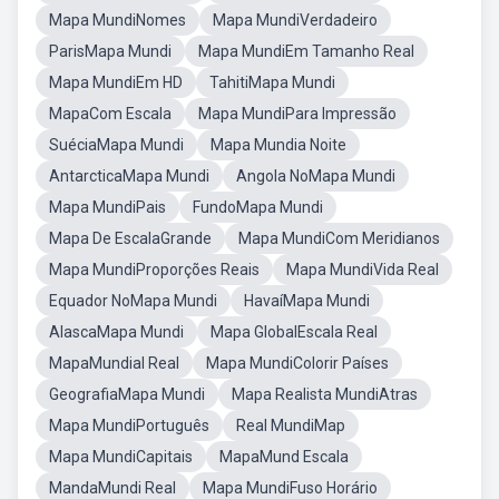
Mapa MundiNomes
Mapa MundiVerdadeiro
ParisMapa Mundi
Mapa MundiEm Tamanho Real
Mapa MundiEm HD
TahitiMapa Mundi
MapaCom Escala
Mapa MundiPara Impressão
SuéciaMapa Mundi
Mapa Mundia Noite
AntarcticaMapa Mundi
Angola NoMapa Mundi
Mapa MundiPais
FundoMapa Mundi
Mapa De EscalaGrande
Mapa MundiCom Meridianos
Mapa MundiProporções Reais
Mapa MundiVida Real
Equador NoMapa Mundi
HavaíMapa Mundi
AlascaMapa Mundi
Mapa GlobalEscala Real
MapaMundial Real
Mapa MundiColorir Países
GeografiaMapa Mundi
Mapa Realista MundiAtras
Mapa MundiPortuguês
Real MundiMap
Mapa MundiCapitais
MapaMund Escala
MandaMundi Real
Mapa MundiFuso Horário