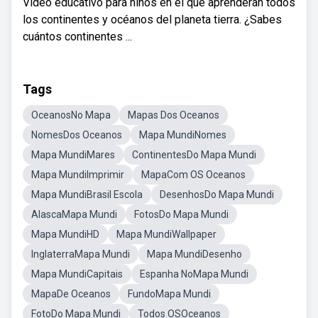
Vídeo educativo para niños en el que aprenderán todos
los continentes y océanos del planeta tierra. ¿Sabes
cuántos continentes ...
Tags
OceanosNo Mapa
Mapas Dos Oceanos
NomesDos Oceanos
Mapa MundiNomes
Mapa MundiMares
ContinentesDo Mapa Mundi
Mapa MundiImprimir
MapaCom OS Oceanos
Mapa MundiBrasil Escola
DesenhosDo Mapa Mundi
AlascaMapa Mundi
FotosDo Mapa Mundi
Mapa MundiHD
Mapa MundiWallpaper
InglaterraMapa Mundi
Mapa MundiDesenho
Mapa MundiCapitais
Espanha NoMapa Mundi
MapaDe Oceanos
FundoMapa Mundi
FotoDo Mapa Mundi
Todos OSOceanos