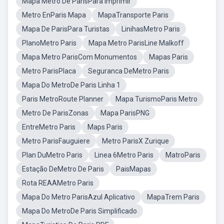
Mapa Metro De ParisPara Imprimir
Metro EnParis Mapa
MapaTransporte Paris
Mapa De ParisPara Turistas
LinihasMetro Paris
PlanoMetro Paris
Mapa Metro ParisLine Malkoff
Mapa Metro ParisCom Monumentos
Mapas Paris
Metro ParisPlaca
Seguranca DeMetro Paris
Mapa Do MetroDe Paris Linha 1
Paris MetroRoute Planner
Mapa TurismoParis Metro
Metro De ParisZonas
Mapa ParisPNG
EntreMetro Paris
Maps Paris
Metro ParisFauguiere
Metro ParisX Zurique
Plan DuMetro Paris
Linea 6Metro Paris
MatroParis
Estação DeMetro De Paris
PaisMapas
Rota REAAMetro Paris
Mapa Do Metro ParisAzul Aplicativo
MapaTrem Paris
Mapa Do MetroDe Paris Simplificado