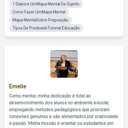
1 Elabore UmMapa Mental De Sujeito
Como Fazer UmMapa Mental
Mapa MentalSobre Preposição
Tipos De PredicadoTutorial Educação
Emelie
Como mentor, minha dedicação é total ao
desenvolvimento dos alunos no ambiente escolar,
empregando métodos pedagógicos que priorizam
conexões genuínas e são alimentados por criatividade
e paixão. Minha missão é orientar os estudantes em