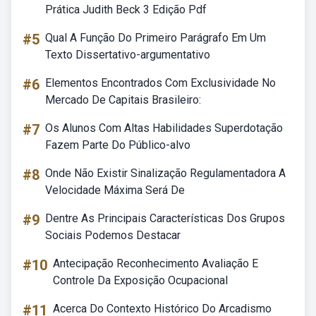
Prática Judith Beck 3 Edição Pdf
#5
Qual A Função Do Primeiro Parágrafo Em Um
Texto Dissertativo-argumentativo
#6
Elementos Encontrados Com Exclusividade No
Mercado De Capitais Brasileiro:
#7
Os Alunos Com Altas Habilidades Superdotação
Fazem Parte Do Público-alvo
#8
Onde Não Existir Sinalização Regulamentadora A
Velocidade Máxima Será De
#9
Dentre As Principais Características Dos Grupos
Sociais Podemos Destacar
#10
Antecipação Reconhecimento Avaliação E
Controle Da Exposição Ocupacional
#11
Acerca Do Contexto Histórico Do Arcadismo