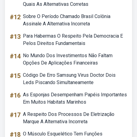
Quais As Alternativas Corretas
#12
Sobre O Período Chamado Brasil Colônia
Assinale A Alternativa Incorreta
#13
Para Habermas O Respeito Pela Democracia E
Pelos Direitos Fundamentais
#14
No Mundo Dos Investimentos Não Faltam
Opções De Aplicações Financeiras
#15
Código De Erro Samsung Virus Doctor Dois
Leds Piscando Simultaneamente
#16
As Esponjas Desempenham Papéis Importantes
Em Muitos Habitats Marinhos
#17
A Respeito Dos Processos De Eletrização
Marque A Alternativa Incorreta
#18
O Músculo Esquelético Tem Funções