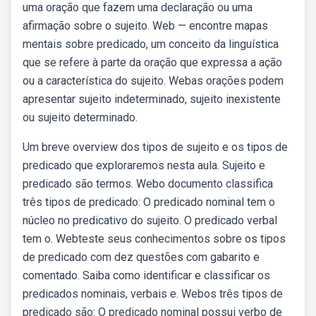
uma oração que fazem uma declaração ou uma
afirmação sobre o sujeito. Web — encontre mapas
mentais sobre predicado, um conceito da linguística
que se refere à parte da oração que expressa a ação
ou a característica do sujeito. Webas orações podem
apresentar sujeito indeterminado, sujeito inexistente
ou sujeito determinado.
Um breve overview dos tipos de sujeito e os tipos de
predicado que exploraremos nesta aula. Sujeito e
predicado são termos. Webo documento classifica
três tipos de predicado: O predicado nominal tem o
núcleo no predicativo do sujeito. O predicado verbal
tem o. Webteste seus conhecimentos sobre os tipos
de predicado com dez questões com gabarito e
comentado. Saiba como identificar e classificar os
predicados nominais, verbais e. Webos três tipos de
predicado são: O predicado nominal possui verbo de