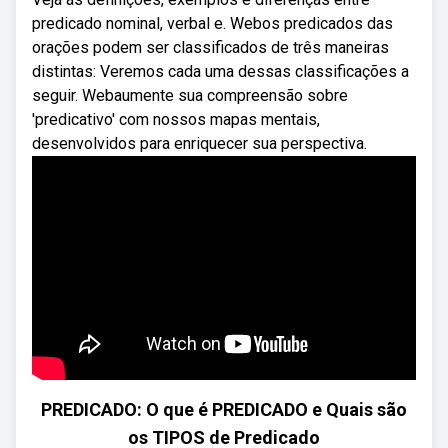
predicado nominal, verbal e. Webos predicados das
orações podem ser classificados de três maneiras
distintas: Veremos cada uma dessas classificações a
seguir. Webaumente sua compreensão sobre
'predicativo' com nossos mapas mentais,
desenvolvidos para enriquecer sua perspectiva.
PREDICADO: O que é PREDICADO e Quais são
os TIPOS de Predicado