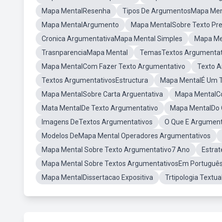
Mapa MentalResenha
Tipos De ArgumentosMapa Men
Mapa MentalArgumento
Mapa MentalSobre Texto Pres
Cronica ArgumentativaMapa Mental Simples
Mapa Me
TrasnparenciaMapa Mental
TemasTextos Argumentat
Mapa MentalCom Fazer Texto Argumentativo
Texto 
Textos ArgumentativosEstructura
Mapa MentalÉ Um Te
Mapa MentalSobre Carta Arguentativa
Mapa MentalCo
Mata MentalDe Texto Argumentativo
Mapa MentalDo 
Imagens DeTextos Argumentativos
O Que E Argumen
Modelos DeMapa Mental Operadores Argumentativos
Mapa Mental Sobre Texto Argumentativo7 Ano
Estra
Mapa Mental Sobre Textos ArgumentativosEm Portuguê
Mapa MentalDissertacao Expositiva
Trtipologia Text