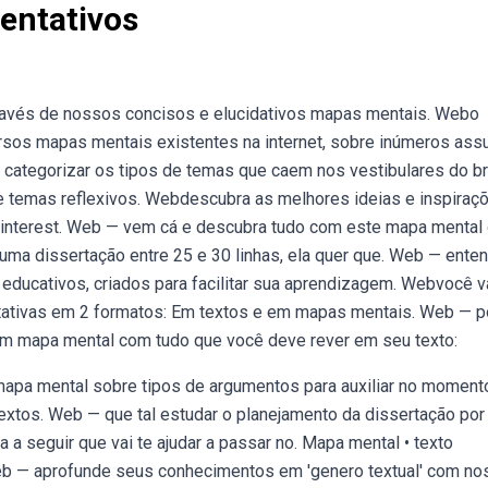
entativos
ravés de nossos concisos e elucidativos mapas mentais. Webo
ersos mapas mentais existentes na internet, sobre inúmeros ass
 categorizar os tipos de temas que caem nos vestibulares do br
 e temas reflexivos. Webdescubra as melhores ideias e inspiraç
 pinterest. Web — vem cá e descubra tudo com este mapa mental
uma dissertação entre 25 e 30 linhas, ela quer que. Web — ente
ducativos, criados para facilitar sua aprendizagem. Webvocê v
tativas em 2 formatos: Em textos e em mapas mentais. Web — p
um mapa mental com tudo que você deve rever em seu texto:
mapa mental sobre tipos de argumentos para auxiliar no moment
extos. Web — que tal estudar o planejamento da dissertação por
 seguir que vai te ajudar a passar no. Mapa mental • texto
Web — aprofunde seus conhecimentos em 'genero textual' com n