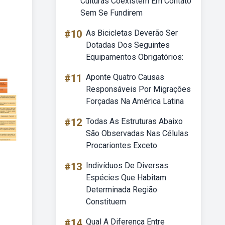
Culturas Coexistem Em Contato
Sem Se Fundirem
#10
As Bicicletas Deverão Ser
Dotadas Dos Seguintes
Equipamentos Obrigatórios:
#11
Aponte Quatro Causas
Responsáveis Por Migrações
Forçadas Na América Latina
#12
Todas As Estruturas Abaixo
São Observadas Nas Células
Procariontes Exceto
#13
Indivíduos De Diversas
Espécies Que Habitam
Determinada Região
Constituem
#14
Qual A Diferença Entre