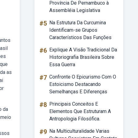
Província De Pernambuco à
Assembléia Legislativa
#5
Na Estrutura Da Curcumina
Identificam-se Grupos
Característicos Das Funções
untos
asil
#6
Explique A Visão Tradicional Da
ões
Historiografia Brasileira Sobre
 que
Essa Guerra
nda as
#7
Confronte O Epicurismo Com O
ai
Estoicismo Destacando
or
Semelhanças E Diferenças
#8
Principais Conceitos E
o da
Elementos Que Estruturam A
 meio
Antropologia Filosófica.
#9
Na Multiculturalidade Varias
ossos