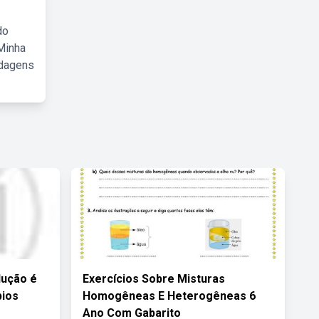
do
Minha
rdagens
dução é
Exercícios Sobre Misturas
pios
Homogêneas E Heterogêneas 6
Ano Com Gabarito