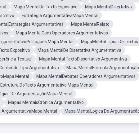
tal
Mapa MentalDo Texto Espositivo
Mapa MentalDisertativo
critivo
Estrategia ArgumentativaMapa Mental
ntalEstrategias Argumentativas
Mapa MentalRelato
ivos
Mapa MentalCom Operadores Argumentativos
ArgumentativoPortuguês Mapa Mental
MapaMnetal Tipos De Textos
xto Expositivo
Mapa MentalDe Disertativa Argumentativa
erência Textual
Mapa Mental TextoDissertativo Argumentiva
Conteúdo Tipo Argumentativo
Mapa MentalFormula Argumentação
toMapa Mental
Mapa MentalDebates Operadores Argumentativos
Estrutura DoTexto Argumentativo Mapa Mental
tégias De ArgumentaçãoMapa Mental
s
Mapas MentaisCrônica Argumentativo
ual ArgumentativaMapa Mental
Mapa MentalLogica De Argumentaçã