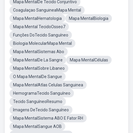
Mapa MentalDe Tecido Conjuntivo
Coagulaçao SanguineaMapa Mental
Mapa MentalHematologia
Mapa MentalBiologia
Mapa Mental TecidoOsseo7
Funções DoTecido Sanguíneo
Biologia MolecularMapa Mental
Mapa MentalSistemas Abo
Mapa MentalDe La Sangre
Mapa MentalCélulas
Mapa MentalSobre Libaneo
O Mapa MentalDe Sangue
Mapa MentalAtlas Celulas Sanguinea
HemogramaTecido Sanguíneo
Tecido SanguíneoResumo
Imagens DeTecido Sanguíneo
Mapa MentalSistema ABO E Fator RH
Mapa MentalSangue AOB