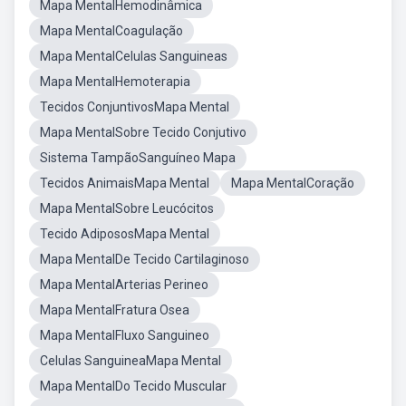
Mapa MentalHemodinâmica
Mapa MentalCoagulação
Mapa MentalCelulas Sanguineas
Mapa MentalHemoterapia
Tecidos ConjuntivosMapa Mental
Mapa MentalSobre Tecido Conjutivo
Sistema TampãoSanguíneo Mapa
Tecidos AnimaisMapa Mental
Mapa MentalCoração
Mapa MentalSobre Leucócitos
Tecido AdipososMapa Mental
Mapa MentalDe Tecido Cartilaginoso
Mapa MentalArterias Perineo
Mapa MentalFratura Osea
Mapa MentalFluxo Sanguineo
Celulas SanguineaMapa Mental
Mapa MentalDo Tecido Muscular