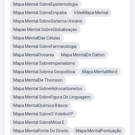
Mapa Mental SobreEpistemologia
Mapa Mental SobreEmpatia
VôleiMapa Mental
Mapa Mental SobreSistema Urinário
Mapas Mental SobreGlobalizaçao
Mapa MentalDas Células
Mapa Mental SobreFarmacologia
Mapa MentalOceania
Mapa MentalDe Dalton
Mapa Mental SobreImperialismo
Mapa Mental Sobrea Geopolítica
Mapa MentalWord
Mapa MentalDe Thomson
Mapa Mental SobreHidrocarbonetos
Mapa Mental SobreFigura De Linguagem
Mapa MentalQuímica Básica
Mapa Mental SobreO Voleibol P
Mapa Mental SobreMitos E
Mapa MentalFonte Do Direito
Mapa MentalPontuação