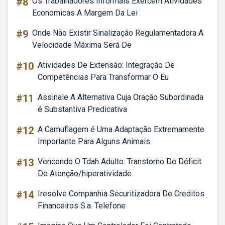
#8
Os Trabalhadores Informais Exercem Atividades
Economicas A Margem Da Lei
#9
Onde Não Existir Sinalização Regulamentadora A
Velocidade Máxima Será De
#10
Atividades De Extensão: Integração De
Competências Para Transformar O Eu
#11
Assinale A Alternativa Cuja Oração Subordinada
é Substantiva Predicativa
#12
A Camuflagem é Uma Adaptação Extremamente
Importante Para Alguns Animais
#13
Vencendo O Tdah Adulto: Transtorno De Déficit
De Atenção/hiperatividade
#14
Iresolve Companhia Securitizadora De Creditos
Financeiros S.a. Telefone