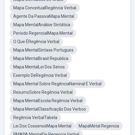
Mapa ConceitualRegência Verbal
Agente Da PassivaMapa Mental
Mapa MentalAnálise Sintática
Período RegencialMapa Mental
O Que ÉRegência Verbal
Mapa MentalSintaxe Portugues
Mapa MentalBrasil Republica
Mapa MentalLei Dos Senos
Exemplo DeRegência Verbal
Mapa Mental Sobre RegênciaNaminal E Verbal
ResumoSobre Regência Verbal
Mapa MentalEscola Regência Verbal
Mapa MentalClassificação Dos Verbos
Regência VerbalTabela
Lei Dos CossenosMapa Mental
MapaMetal Regencia
RMAPA MentalDe Regencia Verbal