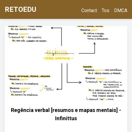
RETOEDU
Contact
Tos
DMCA
Regência verbal [resumos e mapas mentais] -
Infinittus