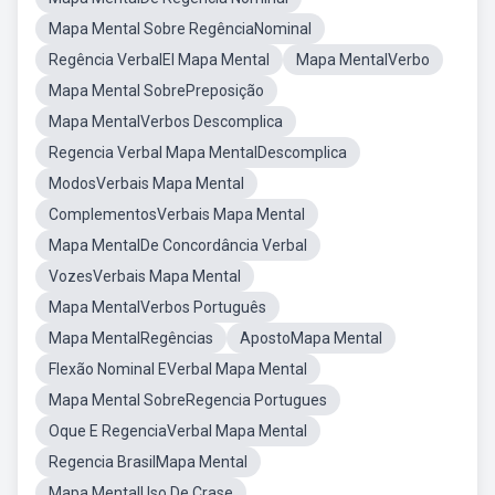
Mapa Mental Sobre RegênciaNominal
Regência VerbalEl Mapa Mental
Mapa MentalVerbo
Mapa Mental SobrePreposição
Mapa MentalVerbos Descomplica
Regencia Verbal Mapa MentalDescomplica
ModosVerbais Mapa Mental
ComplementosVerbais Mapa Mental
Mapa MentalDe Concordância Verbal
VozesVerbais Mapa Mental
Mapa MentalVerbos Português
Mapa MentalRegências
ApostoMapa Mental
Flexão Nominal EVerbal Mapa Mental
Mapa Mental SobreRegencia Portugues
Oque E RegenciaVerbal Mapa Mental
Regencia BrasilMapa Mental
Mapa MentalUso De Crase